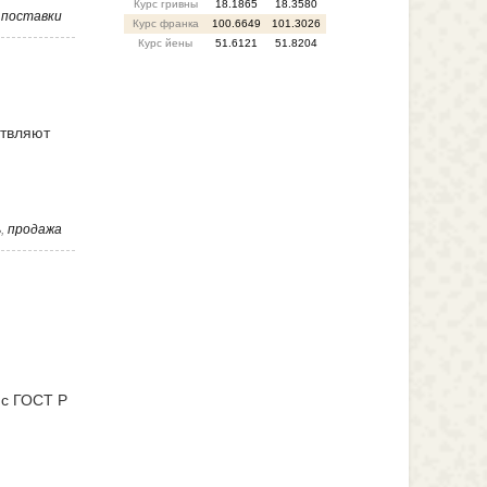
Курс гривны
18.1865
18.3580
,
поставки
Курс франка
100.6649
101.3026
Курс йены
51.6121
51.8204
ствляют
ь
,
продажа
 с ГОСТ Р