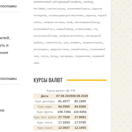
,
,
алюминиевый светодиодный профиль
провод
,
поставки
,
,
,
поставки
комплектующие
алюминиевый прокат
радиатор
,
,
,
охлаждения
шторные двери для спецтехники
радиатор
медный
,
,
,
,
кабель
пожарная лестница
шкаф
вентилируемый фасад
,
,
,
,
алюминиевый лист
медный провод
шторная дверь
птв
,
,
металлический шкаф
пожарные автомобили
светодиодный
илей,
,
,
,
,
,
профиль
строительство
трап
аппарель
пожарные машины
ть и
,
,
,
автоаппарель
шведская стенка
силовой кабель
алюминиевый
ения
,
,
,
,
,
трап
латунь
фасад
светодиоды
поздравление
выдвижной
навес
,
поставки
КУРСЫ ВАЛЮТ
Курсы валют ЦБ РФ
Дата:
07.08.2026
08.08.2026
Курс доллара
81.4077
82.1665
Курс евро
94.0585
94.8366
для
Курс фунта
109.7294
110.6454
Курс бел. рубля
27.7029
27.8682
Курс тенге
17.3263
17.5765
Курс юаня
12.0637
12.1655