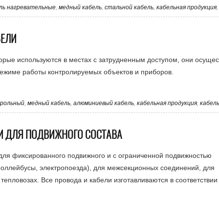
ль нагревательные
,
медный кабель
,
стальной кабель
,
кабельная продукция
БЕЛИ
орые используются в местах с затрудненным доступом, они осуще
ежиме работы контролируемых объектов и приборов.
трольный
,
медный кабель
,
алюминиевый кабель
,
кабельная продукция
,
кабел
И ДЛЯ ПОДВИЖНОГО СОСТАВА
для фиксированного подвижного и с ограниченной подвижностью
роллейбусы, электропоезда), для межсекционных соединений, для
тепловозах. Все провода и кабели изготавливаются в соответствии