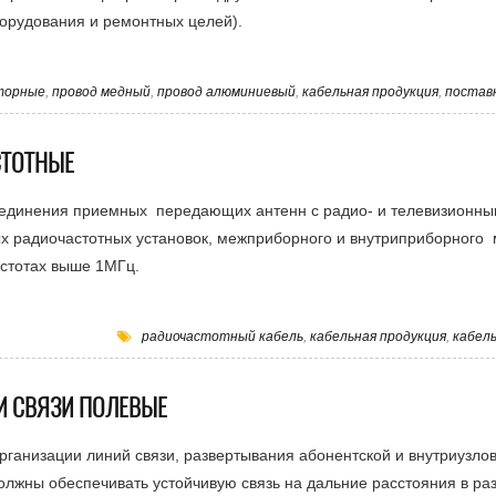
борудования и ремонтных целей).
торные
,
провод медный
,
провод алюминиевый
,
кабельная продукция
,
постав
СТОТНЫЕ
оединения приемных передающих антенн с радио- и телевизионн
ых радиочастотных установок, межприборного и внутриприборного
астотах выше 1МГц.
радиочастотный кабель
,
кабельная продукция
,
кабел
И СВЯЗИ ПОЛЕВЫЕ
рганизации линий связи, развертывания абонентской и внутриузло
олжны обеспечивать устойчивую связь на дальние расстояния в ра