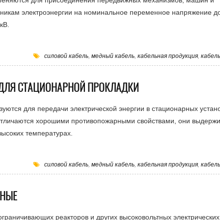
меняются для присоединения передвижных механизмов, машин и
чникам электроэнергии на номинальное переменное напряжение до
кВ.
силовой кабель
,
медный кабель
,
кабельная продукция
,
кабел
 ДЛЯ СТАЦИОНАРНОЙ ПРОКЛАДКИ
уются для передачи электрической энергии в стационарных устан
 отличаются хорошими противопожарными свойствами, они выдерж
высоких температурах.
силовой кабель
,
медный кабель
,
кабельная продукция
,
кабел
РНЫЕ
ограничивающих реакторов и других высоковольтных электрически