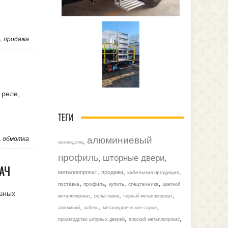
ь
,
продажа
 реле,
ТЕГИ
алюминиевый
,
обмотка
,
производство
профиль
шторные двери
,
,
АЧ
,
,
,
металлопрокат
продажа
кабельная продукция
,
,
,
,
поставка
профиль
купить
спецтехника
цветной
ушных
,
,
,
металлопрокат
рольставни
черный металлопрокат
,
,
,
алюминий
кабель
металлургическое сырье
,
,
производство шторных дверей
плоский металлопрокат