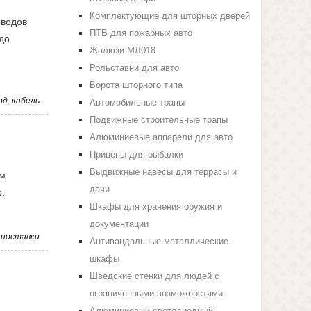
Комплектующие для шторных дверей
оводов
ПТВ для пожарных авто
до
Жалюзи МЛ018
Рольставни для авто
Ворота шторного типа
од
,
кабель
Автомобильные трапы
Подвижные строительные трапы
Алюминиевые аппарели для авто
Прицепы для рыбалки
Выдвижные навесы для террасы и
ам
дачи
.
Шкафы для хранения оружия и
документации
,
поставки
Антивандальные металлические
шкафы
Шведские стенки для людей с
ограниченными возможностями
Алюминиевый светодиодный