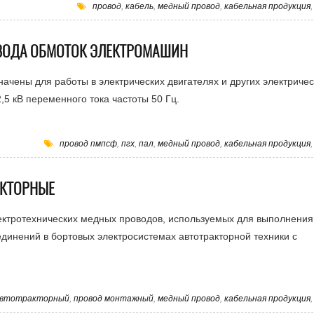
провод
,
кабель
,
медный провод
,
кабельная продукция
ВОДА ОБМОТОК ЭЛЕКТРОМАШИН
чены для работы в электрических двигателях и других электричес
5 кВ переменного тока частоты 50 Гц.
провод пмпсф
,
пгх
,
пал
,
медный провод
,
кабельная продукция
АКТОРНЫЕ
лектротехнических медных проводов, используемых для выполнения
динений в бортовых электросистемах автотракторной техники с
автотракторный
,
провод монтажный
,
медный провод
,
кабельная продукция