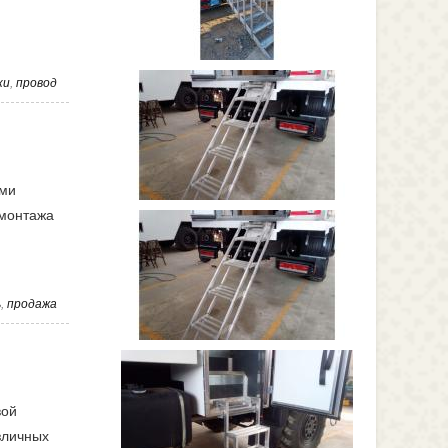
ки
,
провод
ыми
 монтажа
ь
,
продажа
вой
зличных