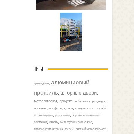
ТЕГИ
алюминиевый
,
производство
профиль
шторные двери
,
,
,
,
,
металлопрокат
продажа
кабельная продукция
,
,
,
,
поставка
профиль
купить
спецтехника
цветной
,
,
,
металлопрокат
рольставни
черный металлопрокат
,
,
,
алюминий
кабель
металлургическое сырье
,
,
производство шторных дверей
плоский металлопрокат