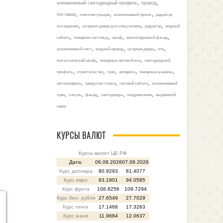
,
,
алюминиевый светодиодный профиль
провод
,
,
,
поставки
комплектующие
алюминиевый прокат
радиатор
,
,
,
охлаждения
шторные двери для спецтехники
радиатор
медный
,
,
,
,
кабель
пожарная лестница
шкаф
вентилируемый фасад
,
,
,
,
алюминиевый лист
медный провод
шторная дверь
птв
,
,
металлический шкаф
пожарные автомобили
светодиодный
,
,
,
,
,
профиль
строительство
трап
аппарель
пожарные машины
,
,
,
автоаппарель
шведская стенка
силовой кабель
алюминиевый
,
,
,
,
,
трап
латунь
фасад
светодиоды
поздравление
выдвижной
навес
КУРСЫ ВАЛЮТ
Курсы валют ЦБ РФ
Дата:
06.08.2026
07.08.2026
Курс доллара
80.9293
81.4077
Курс евро
93.1901
94.0585
Курс фунта
108.8256
109.7294
Курс бел. рубля
27.6549
27.7029
Курс тенге
17.1468
17.3263
Курс юаня
11.9684
12.0637