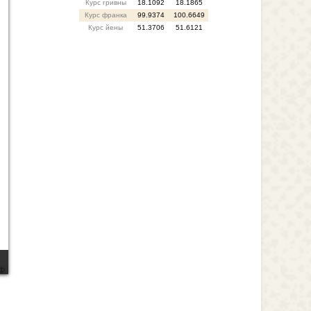
Курс гривны
18.1092
18.1865
Курс франка
99.9374
100.6649
Курс йены
51.3706
51.6121