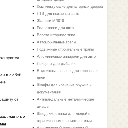
Комплектующие для шторных дверей
ПТВ для пожарных авто
Жалюзи МЛ018
Рольставни для авто
Ворота шторного типа
Автомобильные трапы
Подвижные строительные трапы
Алюминиевые аппарели для авто
ользуются
Прицепы для рыбалки
Выдвижные навесы для террасы и
шен в любой
дачи
кие
Шкафы для хранения оружия и
документации
 Защиту от
Антивандальные металлические
шкафы
Шведские стенки для людей с
м, так и по
ограниченными возможностями
нам
Алюминиевый светодиодный