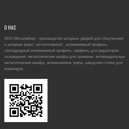
О НАС
ООО Металайнер -
производство шторных дверей для спецтехники
и
шторных ворот
,
металлопрокат
, ,
алюминиевый профиль
,
светодиодный алюминиевый профиль
,
профиль для радиаторов
охлаждения
,
металлические шкафы для хранения
,
антивандальные
металлические шкафы
,
алюминиевые трапы
,
шведские стенки для
инвалидов