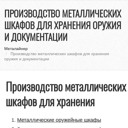
нави
ПРОИЗВОДСТВО МЕТАЛЛИЧЕСКИХ
ШКАФОВ ДЛЯ ХРАНЕНИЯ ОРУЖИЯ
И ДОКУМЕНТАЦИИ
Металайнер
Производство металлических шкафов для хранения
оружия и документации
Производство металлических
шкафов для хранения
Металлические оружейные шкафы