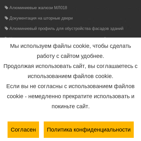
Алюминиевые жалюзи МЛ018
Документация на шторные двери
Алюминиевый профиль для обустройства фасадов зданий
Что представляет из себя аппарель для прицепа?
Мы используем файлы cookie, чтобы сделать
Установка алюминиевых рольставен на автомобиль
работу с сайтом удобнее.
Продолжая использовать сайт, вы соглашаетесь с
использованием файлов cookie.
Если вы не согласны с использованием файлов
ПОПУЛЯРНЫЕ ПОИСКОВЫЕ ЗАПРОСЫ
cookie - немедленно прекратите использовать и
блокировка ручки штанги
покиньте сайт.
вал для скручивания жалюзи на пожарный автомобиль купить
виды ручного птв
каким оборудованием комплектуются пожарные автомобили
Согласен
Политика конфиденциальности
какой профиль алюминиевый используется для радиатора в
снегоходе