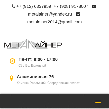
+7 (912) 6337959
+7 (908) 9178007
metalainer@yandex.ru
metalainer2014@gmail.com
Пере
нави
Пн-Пт: 9:00 - 17:00
Сб / Вс: Выходной
Алюминиевая 76
Каменск-Уральский, Свердловская область
Пере