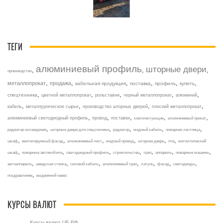
ТЕГИ
алюминиевый профиль
шторные двери
,
,
,
производство
,
,
,
,
,
,
металлопрокат
продажа
кабельная продукция
поставка
профиль
купить
,
,
,
,
,
спецтехника
цветной металлопрокат
рольставни
черный металлопрокат
алюминий
,
,
,
,
кабель
металлургическое сырье
производство шторных дверей
плоский металлопрокат
,
,
,
,
,
алюминиевый светодиодный профиль
провод
поставки
комплектующие
алюминиевый прокат
,
,
,
,
,
радиатор охлаждения
шторные двери для спецтехники
радиатор
медный кабель
пожарная лестница
,
,
,
,
,
,
шкаф
вентилируемый фасад
алюминиевый лист
медный провод
шторная дверь
птв
металлический
,
,
,
,
,
,
,
шкаф
пожарные автомобили
светодиодный профиль
строительство
трап
аппарель
пожарные машины
,
,
,
,
,
,
,
автоаппарель
шведская стенка
силовой кабель
алюминиевый трап
латунь
фасад
светодиоды
,
поздравление
выдвижной навес
КУРСЫ ВАЛЮТ
Курсы валют ЦБ РФ