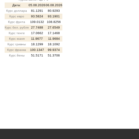
Дата:
05.08.2026
06.08.2026
Курс доллара
81.1291
80.9293
Курс евро
93.5824
93.1901
Курс фунта
109.0132
108.8256
Курс бел. рубля
27.7488
27.6549
Курс тенге
17.0662
17.1468
Курс юаня
11.9677
11.9684
Курс гривны
18.1299
18.1092
Курс франка
100.1347
99.9374
Курс йены
51.5171
51.3706