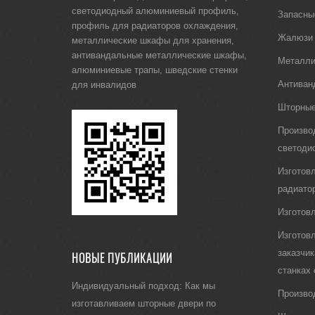
светодиодный алюминиевый профиль
,
Запасны
профиль для радиаторов охлаждения
,
Жалюзи
металлические шкафы для хранения
,
антивандальные металлические шкафы
,
Металли
алюминиевые трапы
,
шведские стенки
Антиван
для инвалидов
Шторные
Произво
светоди
Изготов
радиато
Изготов
Изготов
заказчи
НОВЫЕ ПУБЛИКАЦИИ
станках
Индивидуальный подход: Как мы
Произво
изготавливаем шторные двери по