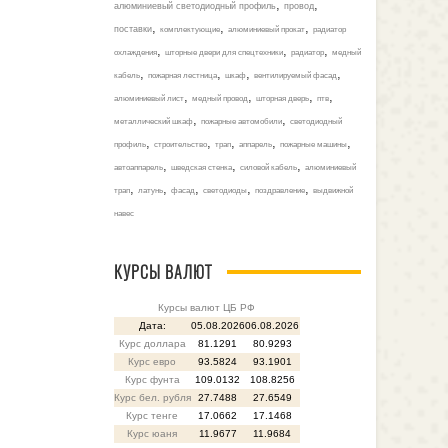
,
,
алюминиевый светодиодный профиль
провод
,
,
,
поставки
комплектующие
алюминиевый прокат
радиатор
,
,
,
охлаждения
шторные двери для спецтехники
радиатор
медный
,
,
,
,
кабель
пожарная лестница
шкаф
вентилируемый фасад
,
,
,
,
алюминиевый лист
медный провод
шторная дверь
птв
,
,
металлический шкаф
пожарные автомобили
светодиодный
,
,
,
,
,
профиль
строительство
трап
аппарель
пожарные машины
,
,
,
автоаппарель
шведская стенка
силовой кабель
алюминиевый
,
,
,
,
,
трап
латунь
фасад
светодиоды
поздравление
выдвижной
навес
КУРСЫ ВАЛЮТ
Курсы валют ЦБ РФ
Дата:
05.08.2026
06.08.2026
Курс доллара
81.1291
80.9293
Курс евро
93.5824
93.1901
Курс фунта
109.0132
108.8256
Курс бел. рубля
27.7488
27.6549
Курс тенге
17.0662
17.1468
Курс юаня
11.9677
11.9684