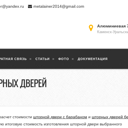
er@yandex.ru
metalainer2014@gmail.com
Алюминиевая 
Каменск-Уральск
РАТНАЯ СВЯЗЬ
СТАТЬИ
ФОТО
ДОКУМЕНТАЦИЯ
РНЫХ ДВЕРЕЙ
расчет стоимости
шторной двери с барабаном
и
шторных дверей б
ную итоговую стоимость изготовления шторной двери выбранного