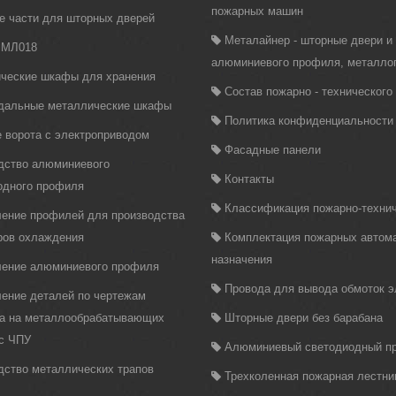
пожарных машин
е части для шторных дверей
Металайнер - шторные двери и
 МЛ018
алюминиевого профиля, металло
ческие шкафы для хранения
Состав пожарно - техническог
дальные металлические шкафы
Политика конфиденциальности
 ворота с электроприводом
Фасадные панели
дство алюминиевого
Контакты
одного профиля
Классификация пожарно-технич
ление профилей для производства
ров охлаждения
Комплектация пожарных автома
назначения
ление алюминиевого профиля
Провода для вывода обмоток 
ление деталей по чертежам
ка на металлообрабатывающих
Шторные двери без барабана
 с ЧПУ
Алюминиевый светодиодный п
дство металлических трапов
Трехколенная пожарная лестни