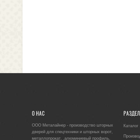
О НАС
РАЗДЕ
ООО Металайнер -
производство шторных
Каталог
дверей для спецтехники
и
шторных ворот
,
Произво
металлопрокат
, ,
алюминиевый профиль
,