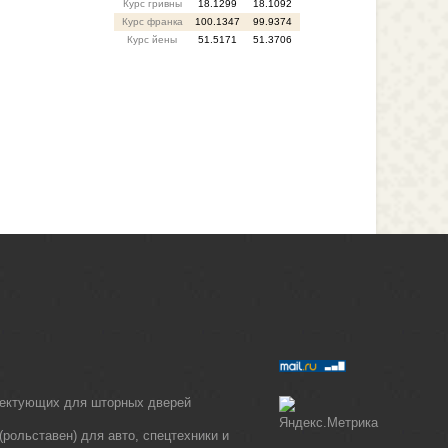
Курс гривны
18.1299
18.1092
Курс франка
100.1347
99.9374
Курс йены
51.5171
51.3706
лектующих для шторных дверей
рольставен) для авто, спецтехники и