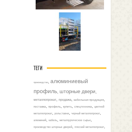
ТЕГИ
алюминиевый
,
производство
профиль
шторные двери
,
,
,
,
,
металлопрокат
продажа
кабельная продукция
,
,
,
,
поставка
профиль
купить
спецтехника
цветной
,
,
,
металлопрокат
рольставни
черный металлопрокат
,
,
,
алюминий
кабель
металлургическое сырье
,
,
производство шторных дверей
плоский металлопрокат