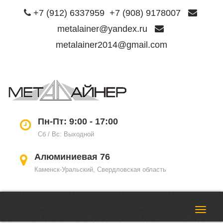
+7 (912) 6337959
+7 (908) 9178007
metalainer@yandex.ru
metalainer2014@gmail.com
Пере
нави
Пн-Пт: 9:00 - 17:00
Сб / Вс: Выходной
Алюминиевая 76
Каменск-Уральский, Свердловская область
Пере