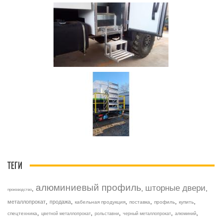
ТЕГИ
алюминиевый профиль
шторные двери
,
,
,
производство
,
,
,
,
,
,
металлопрокат
продажа
кабельная продукция
поставка
профиль
купить
,
,
,
,
,
спецтехника
цветной металлопрокат
рольставни
черный металлопрокат
алюминий