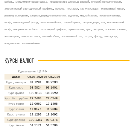
,
,
,
,
кабель
металлургическое сырье
производство шторных дверей
плоский металлопрокат
,
,
,
,
,
алюминиевый светодиодный профиль
провод
поставки
комплектующие
алюминиевый прокат
,
,
,
,
,
радиатор охлаждения
шторные двери для спецтехники
радиатор
медный кабель
пожарная лестница
,
,
,
,
,
,
шкаф
вентилируемый фасад
алюминиевый лист
медный провод
шторная дверь
птв
металлический
,
,
,
,
,
,
,
шкаф
пожарные автомобили
светодиодный профиль
строительство
трап
аппарель
пожарные машины
,
,
,
,
,
,
,
автоаппарель
шведская стенка
силовой кабель
алюминиевый трап
латунь
фасад
светодиоды
,
поздравление
выдвижной навес
КУРСЫ ВАЛЮТ
Курсы валют ЦБ РФ
Дата:
05.08.2026
06.08.2026
Курс доллара
81.1291
80.9293
Курс евро
93.5824
93.1901
Курс фунта
109.0132
108.8256
Курс бел. рубля
27.7488
27.6549
Курс тенге
17.0662
17.1468
Курс юаня
11.9677
11.9684
Курс гривны
18.1299
18.1092
Курс франка
100.1347
99.9374
Курс йены
51.5171
51.3706