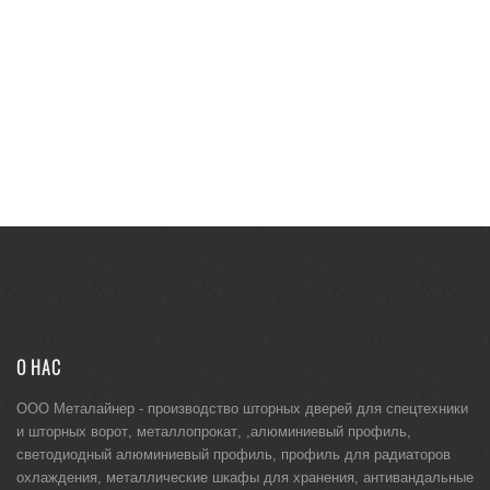
О НАС
ООО Металайнер -
производство шторных дверей для спецтехники
и
шторных ворот
,
металлопрокат
, ,
алюминиевый профиль
,
светодиодный алюминиевый профиль
,
профиль для радиаторов
охлаждения
,
металлические шкафы для хранения
,
антивандальные