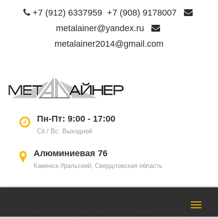
+7 (912) 6337959
+7 (908) 9178007
metalainer@yandex.ru
metalainer2014@gmail.com
Пере
нави
Пн-Пт: 9:00 - 17:00
Сб / Вс: Выходной
Алюминиевая 76
Каменск-Уральский, Свердловская область
Пере