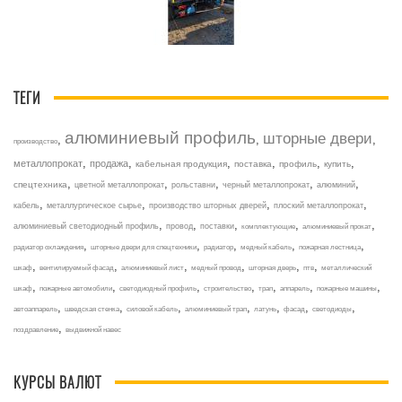
ТЕГИ
алюминиевый профиль
шторные двери
,
,
,
производство
,
,
,
,
,
,
металлопрокат
продажа
кабельная продукция
поставка
профиль
купить
,
,
,
,
,
спецтехника
цветной металлопрокат
рольставни
черный металлопрокат
алюминий
,
,
,
,
кабель
металлургическое сырье
производство шторных дверей
плоский металлопрокат
,
,
,
,
,
алюминиевый светодиодный профиль
провод
поставки
комплектующие
алюминиевый прокат
,
,
,
,
,
радиатор охлаждения
шторные двери для спецтехники
радиатор
медный кабель
пожарная лестница
,
,
,
,
,
,
шкаф
вентилируемый фасад
алюминиевый лист
медный провод
шторная дверь
птв
металлический
,
,
,
,
,
,
,
шкаф
пожарные автомобили
светодиодный профиль
строительство
трап
аппарель
пожарные машины
,
,
,
,
,
,
,
автоаппарель
шведская стенка
силовой кабель
алюминиевый трап
латунь
фасад
светодиоды
,
поздравление
выдвижной навес
КУРСЫ ВАЛЮТ