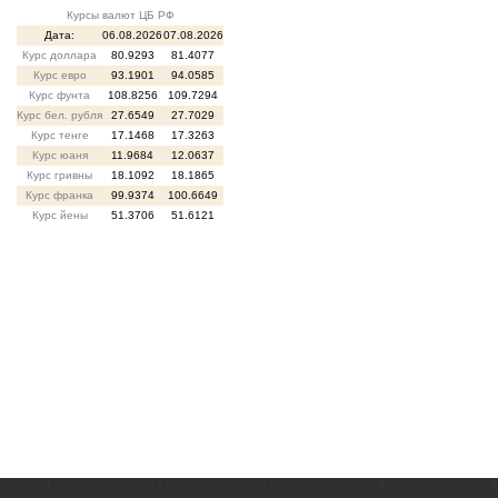
Курсы валют ЦБ РФ
Дата:
06.08.2026
07.08.2026
Курс доллара
80.9293
81.4077
Курс евро
93.1901
94.0585
Курс фунта
108.8256
109.7294
Курс бел. рубля
27.6549
27.7029
Курс тенге
17.1468
17.3263
Курс юаня
11.9684
12.0637
Курс гривны
18.1092
18.1865
Курс франка
99.9374
100.6649
Курс йены
51.3706
51.6121