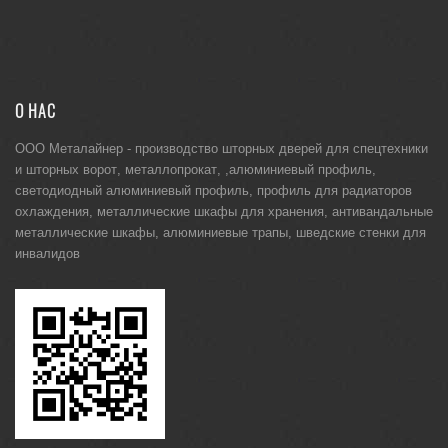
О НАС
ООО Металайнер -
производство шторных дверей для спецтехники
и
шторных ворот
,
металлопрокат
, ,
алюминиевый профиль
,
светодиодный алюминиевый профиль
,
профиль для радиаторов
охлаждения
,
металлические шкафы для хранения
,
антивандальные
металлические шкафы
,
алюминиевые трапы
,
шведские стенки для
инвалидов