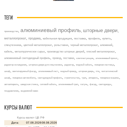
ТЕГИ
алюминиевый профиль
шторные двери
,
,
,
производство
,
,
,
,
,
,
металлопрокат
продажа
кабельная продукция
поставка
профиль
купить
,
,
,
,
,
спецтехника
цветной металлопрокат
рольставни
черный металлопрокат
алюминий
,
,
,
,
кабель
металлургическое сырье
производство шторных дверей
плоский металлопрокат
,
,
,
,
,
алюминиевый светодиодный профиль
провод
поставки
комплектующие
алюминиевый прокат
,
,
,
,
,
радиатор охлаждения
шторные двери для спецтехники
радиатор
медный кабель
пожарная лестница
,
,
,
,
,
,
шкаф
вентилируемый фасад
алюминиевый лист
медный провод
шторная дверь
птв
металлический
,
,
,
,
,
,
,
шкаф
пожарные автомобили
светодиодный профиль
строительство
трап
аппарель
пожарные машины
,
,
,
,
,
,
,
автоаппарель
шведская стенка
силовой кабель
алюминиевый трап
латунь
фасад
светодиоды
,
поздравление
выдвижной навес
КУРСЫ ВАЛЮТ
Курсы валют ЦБ РФ
Дата:
07.08.2026
08.08.2026