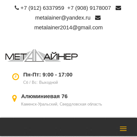
+7 (912) 6337959
+7 (908) 9178007
metalainer@yandex.ru
metalainer2014@gmail.com
Пере
нави
Пн-Пт: 9:00 - 17:00
Сб / Вс: Выходной
Алюминиевая 76
Каменск-Уральский, Свердловская область
Пере