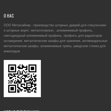
О НАС
ООО Металайнер -
производство шторных дверей для спецтехники
и
шторных ворот
,
металлопрокат
, ,
алюминиевый профиль
,
светодиодный алюминиевый профиль
,
профиль для радиаторов
охлаждения
,
металлические шкафы для хранения
,
антивандальные
металлические шкафы
,
алюминиевые трапы
,
шведские стенки для
инвалидов