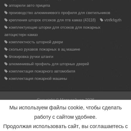
аппарели авто прицепа
производство алюминиевого профиля для светильников
крепления шторок отсеков для птв камаз (43118)
vtnfkfqyth
комплектующие шторки для отсеков для пожарных
автоцистерн камаз
комплектность шторной двери
сколько рукавов пожарных в ац машине
блокировка ручки штанги
алюминиевый профиль для шторных дверей
комплектация пожарного автомобиля
комплектация пожарной машины
Copyright © Металайнер 2026
Вся информация находящаяся на данном сайте, может быть
Мы используем файлы cookie, чтобы сделать
использована только с разрешения администрации сайта.
Нарушение данного правила повлечет за собой меры
работу с сайтом удобнее.
предусмотренные статьей 146 УК РФ.
Политика конфиденциальности персональных данных
Продолжая использовать сайт, вы соглашаетесь с
Согласие на обработку персональных данных