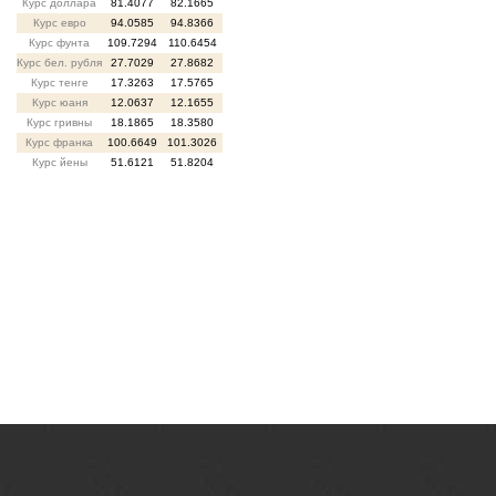
Курс доллара
81.4077
82.1665
Курс евро
94.0585
94.8366
Курс фунта
109.7294
110.6454
Курс бел. рубля
27.7029
27.8682
Курс тенге
17.3263
17.5765
Курс юаня
12.0637
12.1655
Курс гривны
18.1865
18.3580
Курс франка
100.6649
101.3026
Курс йены
51.6121
51.8204