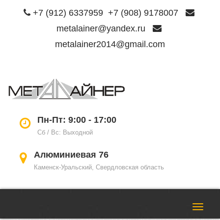
+7 (912) 6337959
+7 (908) 9178007
metalainer@yandex.ru
metalainer2014@gmail.com
Пере
нави
Пн-Пт: 9:00 - 17:00
Сб / Вс: Выходной
Алюминиевая 76
Каменск-Уральский, Свердловская область
Пере