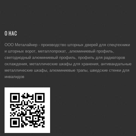
О НАС
ООО Металайнер -
производство шторных дверей для спецтехники
и
шторных ворот
,
металлопрокат
, ,
алюминиевый профиль
,
светодиодный алюминиевый профиль
,
профиль для радиаторов
охлаждения
,
металлические шкафы для хранения
,
антивандальные
металлические шкафы
,
алюминиевые трапы
,
шведские стенки для
инвалидов