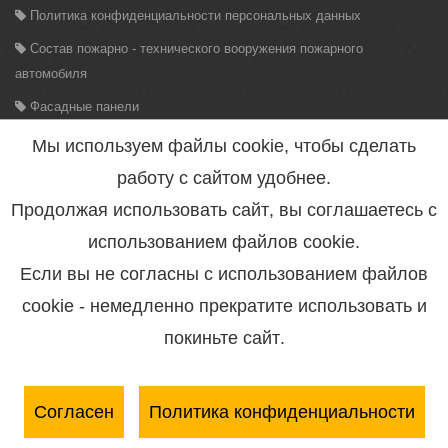
Политика конфиденциальности персональных данных
Состав пожарно - технического вооружения пожарного
автомобиля
Фасадные панели
Контакты
Мы используем файлы cookie, чтобы сделать
Комплектация пожарных автомашин в зависимости от различного
работу с сайтом удобнее.
назначения
Продолжая использовать сайт, вы соглашаетесь с
Классификация пожарно-технического вооружения
использованием файлов cookie.
Провода для вывода обмоток электромашин
Если вы не согласны с использованием файлов
Шторные двери без барабана
cookie - немедленно прекратите использовать и
Алюминиевый светодиодный профиль
покиньте сайт.
Трехколенная пожарная лестница
Алюминиевые жалюзи МЛ018
Согласен
Политика конфиденциальности
Алюминиевый профиль для обустройства фасадов зданий