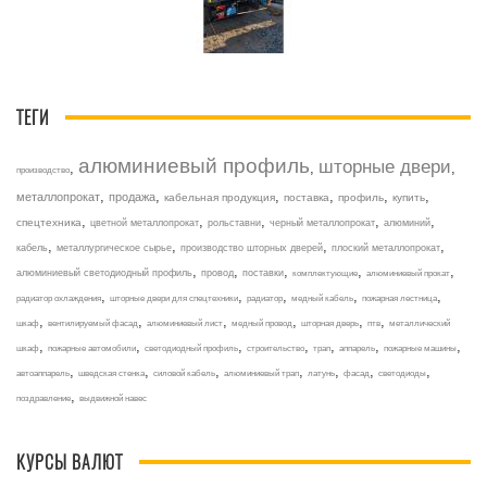
ТЕГИ
алюминиевый профиль
шторные двери
,
,
,
производство
,
,
,
,
,
,
металлопрокат
продажа
кабельная продукция
поставка
профиль
купить
,
,
,
,
,
спецтехника
цветной металлопрокат
рольставни
черный металлопрокат
алюминий
,
,
,
,
кабель
металлургическое сырье
производство шторных дверей
плоский металлопрокат
,
,
,
,
,
алюминиевый светодиодный профиль
провод
поставки
комплектующие
алюминиевый прокат
,
,
,
,
,
радиатор охлаждения
шторные двери для спецтехники
радиатор
медный кабель
пожарная лестница
,
,
,
,
,
,
шкаф
вентилируемый фасад
алюминиевый лист
медный провод
шторная дверь
птв
металлический
,
,
,
,
,
,
,
шкаф
пожарные автомобили
светодиодный профиль
строительство
трап
аппарель
пожарные машины
,
,
,
,
,
,
,
автоаппарель
шведская стенка
силовой кабель
алюминиевый трап
латунь
фасад
светодиоды
,
поздравление
выдвижной навес
КУРСЫ ВАЛЮТ