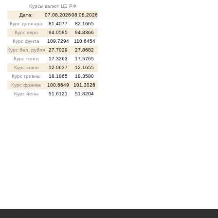
Курсы валют ЦБ РФ
Дата:
07.08.2026
08.08.2026
Курс доллара
81.4077
82.1665
Курс евро
94.0585
94.8366
Курс фунта
109.7294
110.6454
Курс бел. рубля
27.7029
27.8682
Курс тенге
17.3263
17.5765
Курс юаня
12.0637
12.1655
Курс гривны
18.1865
18.3580
Курс франка
100.6649
101.3026
Курс йены
51.6121
51.8204