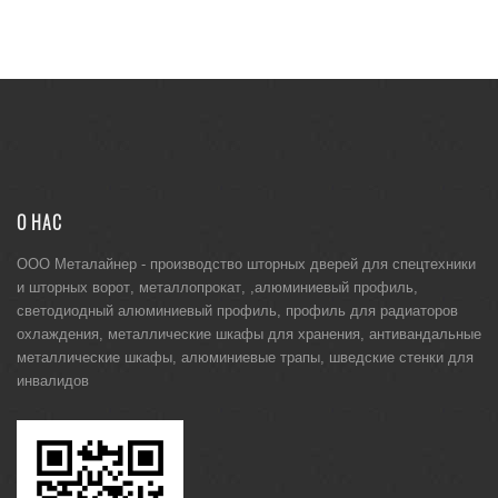
О НАС
ООО Металайнер -
производство шторных дверей для спецтехники
и
шторных ворот
,
металлопрокат
, ,
алюминиевый профиль
,
светодиодный алюминиевый профиль
,
профиль для радиаторов
охлаждения
,
металлические шкафы для хранения
,
антивандальные
металлические шкафы
,
алюминиевые трапы
,
шведские стенки для
инвалидов