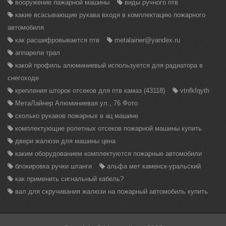
вооружение пажарной машины
виды ручного птв
какие всасывающие рукава входя в комплектацию пожарного
автомобиля
как расшифровывается птв
metalainer@yandex.ru
аппарели трал
какой профиль алюминиевый используется для радиатора в
снегоходе
крепления шторок отсеков для птв камаз (43118)
vtnfkfqyth
МетаЛайнер Алюминиевая ул., 76 Фото
сколько рукавов пожарных в ац машине
комплектующие ролетных отсеков пожарной машины купить
двери жалюзи для машины цена
каким оборудованием комплектуются пожарные автомобили
блокировка ручки штанги
альфа мет каменск-уральский
как применить сигнальный кабель?
вал для скручивания жалюзи на пожарный автомобиль купить