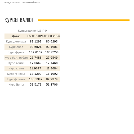
,
поздравление
выдвижной навес
КУРСЫ ВАЛЮТ
Курсы валют ЦБ РФ
Дата:
05.08.2026
06.08.2026
Курс доллара
81.1291
80.9293
Курс евро
93.5824
93.1901
Курс фунта
109.0132
108.8256
Курс бел. рубля
27.7488
27.6549
Курс тенге
17.0662
17.1468
Курс юаня
11.9677
11.9684
Курс гривны
18.1299
18.1092
Курс франка
100.1347
99.9374
Курс йены
51.5171
51.3706