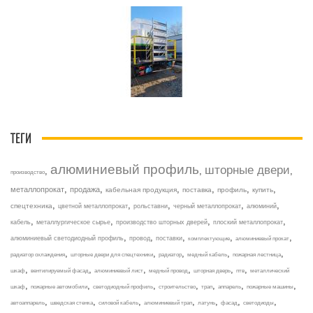
ТЕГИ
алюминиевый профиль
шторные двери
,
,
,
производство
,
,
,
,
,
,
металлопрокат
продажа
кабельная продукция
поставка
профиль
купить
,
,
,
,
,
спецтехника
цветной металлопрокат
рольставни
черный металлопрокат
алюминий
,
,
,
,
кабель
металлургическое сырье
производство шторных дверей
плоский металлопрокат
,
,
,
,
,
алюминиевый светодиодный профиль
провод
поставки
комплектующие
алюминиевый прокат
,
,
,
,
,
радиатор охлаждения
шторные двери для спецтехники
радиатор
медный кабель
пожарная лестница
,
,
,
,
,
,
шкаф
вентилируемый фасад
алюминиевый лист
медный провод
шторная дверь
птв
металлический
,
,
,
,
,
,
,
шкаф
пожарные автомобили
светодиодный профиль
строительство
трап
аппарель
пожарные машины
,
,
,
,
,
,
,
автоаппарель
шведская стенка
силовой кабель
алюминиевый трап
латунь
фасад
светодиоды