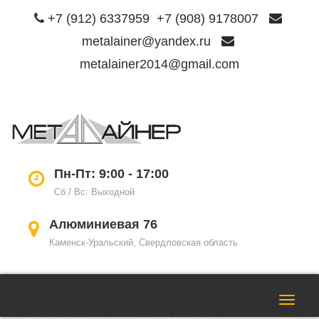
+7 (912) 6337959
+7 (908) 9178007
metalainer@yandex.ru
metalainer2014@gmail.com
Пере
нави
Пн-Пт: 9:00 - 17:00
Сб / Вс: Выходной
Алюминиевая 76
Каменск-Уральский, Свердловская область
Пере