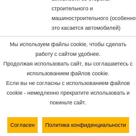
строительного и
машиностроительного (особенно
это касается автомобилей)
секторов промышленности.
Мы используем файлы cookie, чтобы сделать
работу с сайтом удобнее.
Продолжая использовать сайт, вы соглашаетесь с
Читать полностью
использованием файлов cookie.
Если вы не согласны с использованием файлов
20.09.2017
Мировые новости
металлопрокат
,
плоский металлопрокат
,
металлургическое
cookie - немедленно прекратите использовать и
сырье
,
цветной металлопрокат
,
черный металлопрокат
,
купить
покиньте сайт.
ОТРАСЛЬ ЦВЕТНОЙ МЕТАЛЛООБРАБОТКИ В
РОССИИ МОЖЕТ ПОКАЗАТЬ РОСТ К КОНЦУ ГОДА
Согласен
Политика конфиденциальности
Отрасль цветной