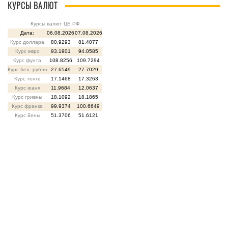
КУРСЫ ВАЛЮТ
Курсы валют ЦБ РФ
Дата:
06.08.2026
07.08.2026
Курс доллара
80.9293
81.4077
Курс евро
93.1901
94.0585
Курс фунта
108.8256
109.7294
Курс бел. рубля
27.6549
27.7029
Курс тенге
17.1468
17.3263
Курс юаня
11.9684
12.0637
Курс гривны
18.1092
18.1865
Курс франка
99.9374
100.6649
Курс йены
51.3706
51.6121