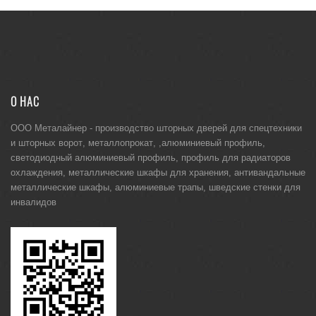
О НАС
ООО Металайнер -
производство шторных дверей для спецтехники
и
шторных ворот
,
металлопрокат
, ,
алюминиевый профиль
,
светодиодный алюминиевый профиль
,
профиль для радиаторов
охлаждения
,
металлические шкафы для хранения
,
антивандальные
металлические шкафы
,
алюминиевые трапы
,
шведские стенки для
инвалидов