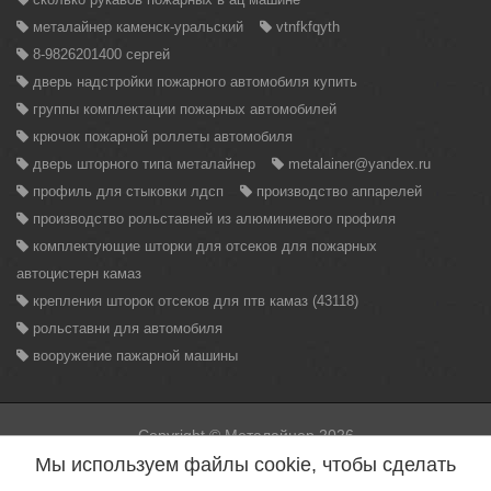
металайнер каменск-уральский
vtnfkfqyth
8-9826201400 сергей
дверь надстройки пожарного автомобиля купить
группы комплектации пожарных автомобилей
крючок пожарной роллеты автомобиля
дверь шторного типа металайнер
metalainer@yandex.ru
профиль для стыковки лдсп
производство аппарелей
производство рольставней из алюминиевого профиля
комплектующие шторки для отсеков для пожарных
автоцистерн камаз
крепления шторок отсеков для птв камаз (43118)
рольставни для автомобиля
вооружение пажарной машины
Copyright © Металайнер 2026
Вся информация находящаяся на данном сайте, может быть
Мы используем файлы cookie, чтобы сделать
использована только с разрешения администрации сайта.
Нарушение данного правила повлечет за собой меры