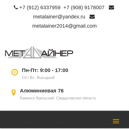
+7 (912) 6337959
+7 (908) 9178007
metalainer@yandex.ru
metalainer2014@gmail.com
Пере
нави
Пн-Пт: 9:00 - 17:00
Сб / Вс: Выходной
Алюминиевая 76
Каменск-Уральский, Свердловская область
Пере