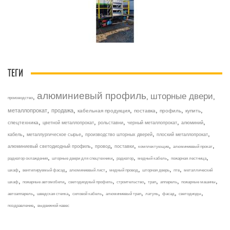
ТЕГИ
алюминиевый профиль
шторные двери
,
,
,
производство
,
,
,
,
,
,
металлопрокат
продажа
кабельная продукция
поставка
профиль
купить
,
,
,
,
,
спецтехника
цветной металлопрокат
рольставни
черный металлопрокат
алюминий
,
,
,
,
кабель
металлургическое сырье
производство шторных дверей
плоский металлопрокат
,
,
,
,
,
алюминиевый светодиодный профиль
провод
поставки
комплектующие
алюминиевый прокат
,
,
,
,
,
радиатор охлаждения
шторные двери для спецтехники
радиатор
медный кабель
пожарная лестница
,
,
,
,
,
,
шкаф
вентилируемый фасад
алюминиевый лист
медный провод
шторная дверь
птв
металлический
,
,
,
,
,
,
,
шкаф
пожарные автомобили
светодиодный профиль
строительство
трап
аппарель
пожарные машины
,
,
,
,
,
,
,
автоаппарель
шведская стенка
силовой кабель
алюминиевый трап
латунь
фасад
светодиоды
,
поздравление
выдвижной навес