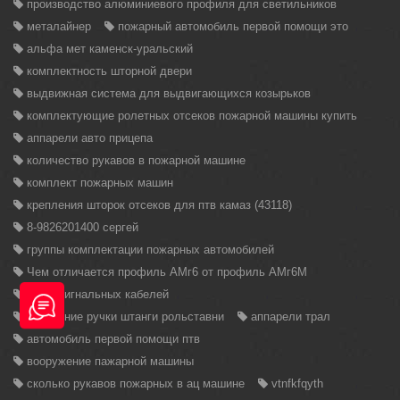
производство алюминиевого профиля для светильников
металайнер
пожарный автомобиль первой помощи это
альфа мет каменск-уральский
комплектность шторной двери
выдвижная система для выдвигающихся козырьков
комплектующие ролетных отсеков пожарной машины купить
аппарели авто прицепа
количество рукавов в пожарной машине
комплект пожарных машин
крепления шторок отсеков для птв камаз (43118)
8-9826201400 сергей
группы комплектации пожарных автомобилей
Чем отличается профиль АМг6 от профиль АМг6М
виды сигнальных кабелей
крепление ручки штанги рольставни
аппарели трал
автомобиль первой помощи птв
вооружение пажарной машины
сколько рукавов пожарных в ац машине
vtnfkfqyth