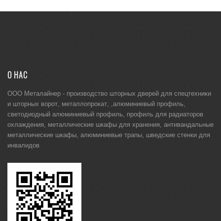
О НАС
ООО Металайнер -
производство шторных дверей для спецтехники
и
шторных ворот
,
металлопрокат
, ,
алюминиевый профиль
,
светодиодный алюминиевый профиль
,
профиль для радиаторов
охлаждения
,
металлические шкафы для хранения
,
антивандальные
металлические шкафы
,
алюминиевые трапы
,
шведские стенки для
инвалидов