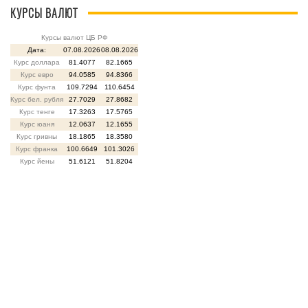
КУРСЫ ВАЛЮТ
Курсы валют ЦБ РФ
Дата:
07.08.2026
08.08.2026
Курс доллара
81.4077
82.1665
Курс евро
94.0585
94.8366
Курс фунта
109.7294
110.6454
Курс бел. рубля
27.7029
27.8682
Курс тенге
17.3263
17.5765
Курс юаня
12.0637
12.1655
Курс гривны
18.1865
18.3580
Курс франка
100.6649
101.3026
Курс йены
51.6121
51.8204