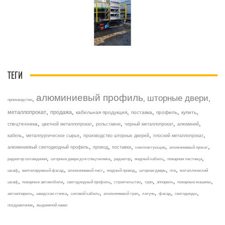
ТЕГИ
алюминиевый профиль
шторные двери
,
,
,
производство
,
,
,
,
,
,
металлопрокат
продажа
кабельная продукция
поставка
профиль
купить
,
,
,
,
,
спецтехника
цветной металлопрокат
рольставни
черный металлопрокат
алюминий
,
,
,
,
кабель
металлургическое сырье
производство шторных дверей
плоский металлопрокат
,
,
,
,
,
алюминиевый светодиодный профиль
провод
поставки
комплектующие
алюминиевый прокат
,
,
,
,
,
радиатор охлаждения
шторные двери для спецтехники
радиатор
медный кабель
пожарная лестница
,
,
,
,
,
,
шкаф
вентилируемый фасад
алюминиевый лист
медный провод
шторная дверь
птв
металлический
,
,
,
,
,
,
,
шкаф
пожарные автомобили
светодиодный профиль
строительство
трап
аппарель
пожарные машины
,
,
,
,
,
,
,
автоаппарель
шведская стенка
силовой кабель
алюминиевый трап
латунь
фасад
светодиоды
,
поздравление
выдвижной навес