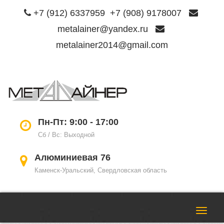
+7 (912) 6337959
+7 (908) 9178007
metalainer@yandex.ru
metalainer2014@gmail.com
Пере
нави
Пн-Пт: 9:00 - 17:00
Сб / Вс: Выходной
Алюминиевая 76
Каменск-Уральский, Свердловская область
Пере