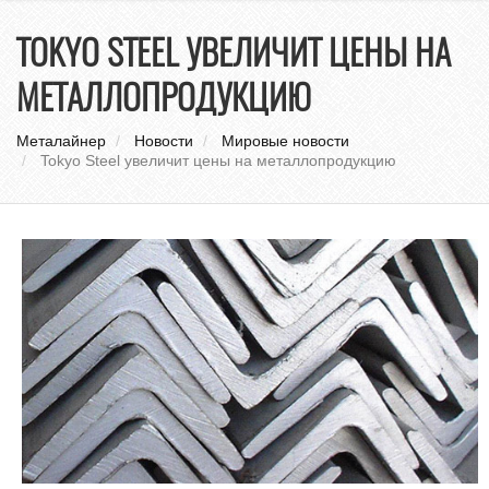
нави
TOKYO STEEL УВЕЛИЧИТ ЦЕНЫ НА
МЕТАЛЛОПРОДУКЦИЮ
Металайнер
Новости
Мировые новости
Tokyo Steel увеличит цены на металлопродукцию