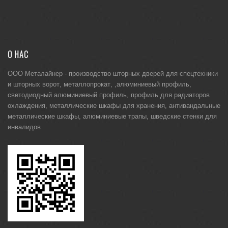
О НАС
ООО Металайнер -
производство шторных дверей для спецтехники
и
шторных ворот
,
металлопрокат
, ,
алюминиевый профиль
,
светодиодный алюминиевый профиль
,
профиль для радиаторов
охлаждения
,
металлические шкафы для хранения
,
антивандальные
металлические шкафы
,
алюминиевые трапы
,
шведские стенки для
инвалидов