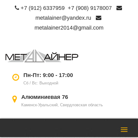
+7 (912) 6337959
+7 (908) 9178007
metalainer@yandex.ru
metalainer2014@gmail.com
Пере
нави
Пн-Пт: 9:00 - 17:00
Сб / Вс: Выходной
Алюминиевая 76
Каменск-Уральский, Свердловская область
Пере