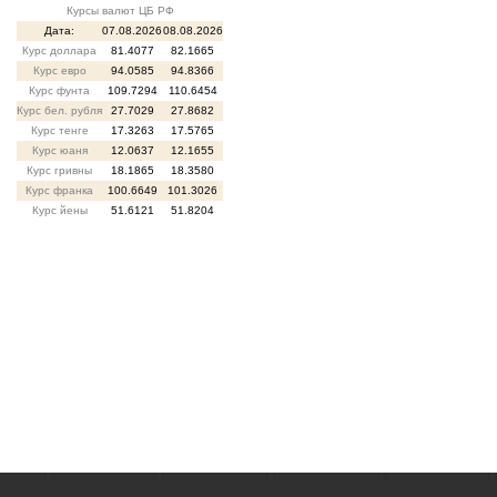
Курсы валют ЦБ РФ
Дата:
07.08.2026
08.08.2026
Курс доллара
81.4077
82.1665
Курс евро
94.0585
94.8366
Курс фунта
109.7294
110.6454
Курс бел. рубля
27.7029
27.8682
Курс тенге
17.3263
17.5765
Курс юаня
12.0637
12.1655
Курс гривны
18.1865
18.3580
Курс франка
100.6649
101.3026
Курс йены
51.6121
51.8204