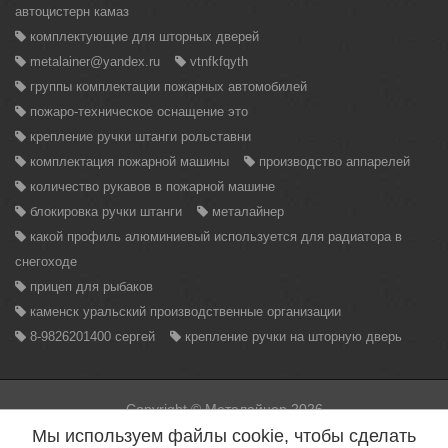
автоцистерн камаз
комплектующие для шторных дверей
metalainer@yandex.ru
vtnfkfqyth
группы комплектации пожарных автомобилей
пожаро-техническое оснащение это
крепление ручки штанги рольставни
комплектация пожарной машины
производство аппарелей
количество рукавов в пожарной машине
блокировка ручки штанги
металайнер
какой профиль алюминиевый используется для радиатора в
снегоходе
прицеп для рыбаков
каменск уральский производственные организации
8-9826201400 сергей
крепление ручки на шторную дверь
Copyright © Металайнер 2026
Вся информация находящаяся на данном сайте, может быть
Мы используем файлы cookie, чтобы сделать
использована только с разрешения администрации сайта.