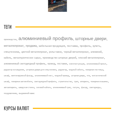
ТЕГИ
алюминиевый профиль
шторные двери
,
,
,
производство
,
,
,
,
,
,
металлопрокат
продажа
кабельная продукция
поставка
профиль
купить
,
,
,
,
,
спецтехника
цветной металлопрокат
рольставни
черный металлопрокат
алюминий
,
,
,
,
кабель
металлургическое сырье
производство шторных дверей
плоский металлопрокат
,
,
,
,
,
алюминиевый светодиодный профиль
провод
поставки
комплектующие
алюминиевый прокат
,
,
,
,
,
радиатор охлаждения
шторные двери для спецтехники
радиатор
медный кабель
пожарная лестница
,
,
,
,
,
,
шкаф
вентилируемый фасад
алюминиевый лист
медный провод
шторная дверь
птв
металлический
,
,
,
,
,
,
,
шкаф
пожарные автомобили
светодиодный профиль
строительство
трап
аппарель
пожарные машины
,
,
,
,
,
,
,
автоаппарель
шведская стенка
силовой кабель
алюминиевый трап
латунь
фасад
светодиоды
,
поздравление
выдвижной навес
КУРСЫ ВАЛЮТ