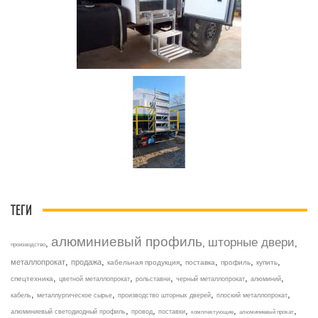
ТЕГИ
алюминиевый профиль
шторные двери
,
,
,
производство
,
,
,
,
,
,
металлопрокат
продажа
кабельная продукция
поставка
профиль
купить
,
,
,
,
,
спецтехника
цветной металлопрокат
рольставни
черный металлопрокат
алюминий
,
,
,
,
кабель
металлургическое сырье
производство шторных дверей
плоский металлопрокат
,
,
,
,
,
алюминиевый светодиодный профиль
провод
поставки
комплектующие
алюминиевый прокат