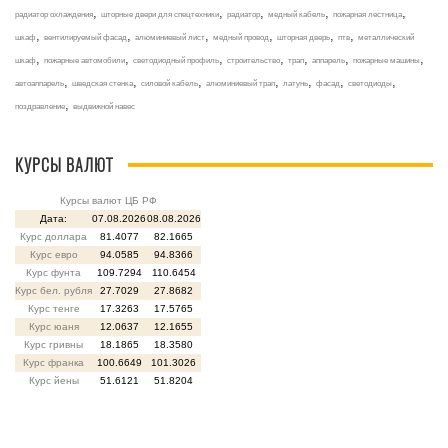
,
,
,
,
,
радиатор охлаждения
шторные двери для спецтехники
радиатор
медный кабель
пожарная лестница
,
,
,
,
,
,
шкаф
вентилируемый фасад
алюминиевый лист
медный провод
шторная дверь
птв
металлический
,
,
,
,
,
,
,
шкаф
пожарные автомобили
светодиодный профиль
строительство
трап
аппарель
пожарные машины
,
,
,
,
,
,
,
автоаппарель
шведская стенка
силовой кабель
алюминиевый трап
латунь
фасад
светодиоды
,
поздравление
выдвижной навес
КУРСЫ ВАЛЮТ
Курсы валют ЦБ РФ
Дата:
07.08.2026
08.08.2026
Курс доллара
81.4077
82.1665
Курс евро
94.0585
94.8366
Курс фунта
109.7294
110.6454
Курс бел. рубля
27.7029
27.8682
Курс тенге
17.3263
17.5765
Курс юаня
12.0637
12.1655
Курс гривны
18.1865
18.3580
Курс франка
100.6649
101.3026
Курс йены
51.6121
51.8204