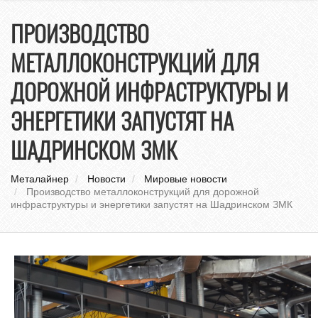
нави
ПРОИЗВОДСТВО
МЕТАЛЛОКОНСТРУКЦИЙ ДЛЯ
ДОРОЖНОЙ ИНФРАСТРУКТУРЫ И
ЭНЕРГЕТИКИ ЗАПУСТЯТ НА
ШАДРИНСКОМ ЗМК
Металайнер
Новости
Мировые новости
Производство металлоконструкций для дорожной
инфраструктуры и энергетики запустят на Шадринском ЗМК