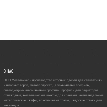
О НАС
ООО Металайнер -
производство шторных дверей для спецтехники
и
шторных ворот
,
металлопрокат
, ,
алюминиевый профиль
,
светодиодный алюминиевый профиль
,
профиль для радиаторов
охлаждения
,
металлические шкафы для хранения
,
антивандальные
металлические шкафы
,
алюминиевые трапы
,
шведские стенки для
инвалидов