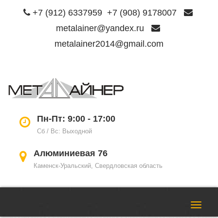
+7 (912) 6337959
+7 (908) 9178007
metalainer@yandex.ru
metalainer2014@gmail.com
Пере
нави
Пн-Пт: 9:00 - 17:00
Сб / Вс: Выходной
Алюминиевая 76
Каменск-Уральский, Свердловская область
Пере