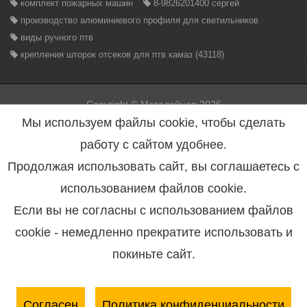
комплект пожарных машин
8-9826201400 сергей
производство алюминиевого профиля для светильников
виды ручного птв
крепления шторок отсеков для птв камаз (43118)
Copyright © Металайнер 2026
Вся информация находящаяся на данном сайте, может быть
Мы используем файлы cookie, чтобы сделать
использована только с разрешения администрации сайта.
Нарушение данного правила повлечет за собой меры
работу с сайтом удобнее.
предусмотренные статьей 146 УК РФ.
Политика конфиденциальности персональных данных
Продолжая использовать сайт, вы соглашаетесь с
Согласие на обработку персональных данных
Пользовательское соглашение
использованием файлов cookie.
Если вы не согласны с использованием файлов
Разработка сайта студия программирования <bleaksoft />
cookie - немедленно прекратите использовать и
Металайнер - это
шторные двери
, вентилируемые фасады,
покиньте сайт.
алюминиевый профиль
, алюминиевый светодиодный
профиль, алюминиевый профиль для изготовления
радиаторов охлаждения, поставка металлопроката и
кабельной продукции, продукции черной и цветной
Согласен
Политика конфиденциальности