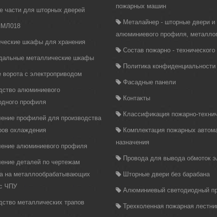
пожарных машин
е части для шторных дверей
Металайнер - шторные двери и
 МЛ018
алюминиевого профиля, металло
ческие шкафы для хранения
Состав пожарно - техническог
дальные металлические шкафы
Политика конфиденциальности
 ворота с электроприводом
Фасадные панели
дство алюминиевого
Контакты
одного профиля
Классификация пожарно-технич
ление профилей для производства
ров охлаждения
Комплектация пожарных автома
назначения
ление алюминиевого профиля
Провода для вывода обмоток 
ление деталей по чертежам
ка на металлообрабатывающих
Шторные двери без барабана
 с ЧПУ
Алюминиевый светодиодный п
дство металлических трапов
Трехколенная пожарная лестни