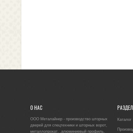
О НАС
РАЗДЕ
ООО Металайнер -
производство шторных
Каталог
дверей для спецтехники
и
шторных ворот
,
Произво
металлопрокат
, ,
алюминиевый профиль
,