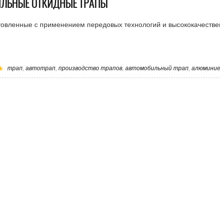
ЛЬНЫЕ ОТКИДНЫЕ ТРАПЫ
товленные с применением передовых технологий и высококачеств
трап
,
автотрап
,
производство трапов
,
автомобильный трап
,
алюминие