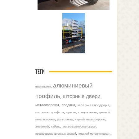
ТЕГИ
алюминиевый
,
производство
профиль
шторные двери
,
,
,
,
,
металлопрокат
продажа
кабельная продукция
,
,
,
,
поставка
профиль
купить
спецтехника
цветной
,
,
,
металлопрокат
рольставни
черный металлопрокат
,
,
,
алюминий
кабель
металлургическое сырье
,
,
производство шторных дверей
плоский металлопрокат