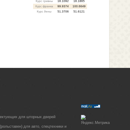
Курс гривны
18.1092
18.1865
Курс франка
99.9374
100.6649
Курс йены
51.3706
51.6121
лектующих для шторных дверей
рольставен) для авто, спецтехники и