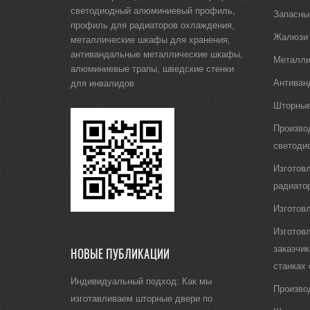
светодиодный алюминиевый профиль
,
Запасны
профиль для радиаторов охлаждения
,
Жалюзи
металлические шкафы для хранения
,
антивандальные металлические шкафы
,
Металли
алюминиевые трапы
,
шведские стенки
Антиван
для инвалидов
Шторные
Произво
светоди
Изготов
радиато
Изготов
Изготов
заказчи
НОВЫЕ ПУБЛИКАЦИИ
станках
Индивидуальный подход: Как мы
Произво
изготавливаем шторные двери по