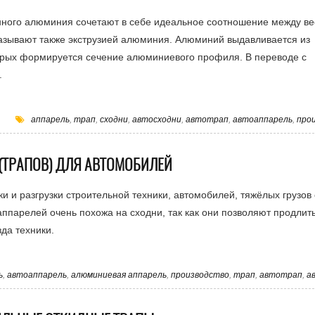
нного алюминия сочетают в себе идеальное соотношение между ве
азывают также экструзией алюминия. Алюминий выдавливается из
торых формируется сечение алюминиевого профиля. В переводе с
".
аппарель
,
трап
,
сходни
,
автосходни
,
автотрап
,
автоаппарель
,
про
(ТРАПОВ) ДЛЯ АВТОМОБИЛЕЙ
 и разгрузки строительной техники, автомобилей, тяжёлых грузов 
аппарелей очень похожа на сходни, так как они позволяют продлит
да техники.
ь
,
автоаппарель
,
алюминиевая аппарель
,
производство
,
трап
,
автотрап
,
а