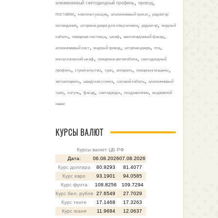
,
,
алюминиевый светодиодный профиль
провод
,
,
,
поставки
комплектующие
алюминиевый прокат
радиатор
,
,
,
охлаждения
шторные двери для спецтехники
радиатор
медный
,
,
,
,
кабель
пожарная лестница
шкаф
вентилируемый фасад
,
,
,
,
алюминиевый лист
медный провод
шторная дверь
птв
,
,
металлический шкаф
пожарные автомобили
светодиодный
,
,
,
,
,
профиль
строительство
трап
аппарель
пожарные машины
,
,
,
автоаппарель
шведская стенка
силовой кабель
алюминиевый
,
,
,
,
,
трап
латунь
фасад
светодиоды
поздравление
выдвижной
навес
КУРСЫ ВАЛЮТ
Курсы валют ЦБ РФ
Дата:
06.08.2026
07.08.2026
Курс доллара
80.9293
81.4077
Курс евро
93.1901
94.0585
Курс фунта
108.8256
109.7294
Курс бел. рубля
27.6549
27.7029
Курс тенге
17.1468
17.3263
Курс юаня
11.9684
12.0637