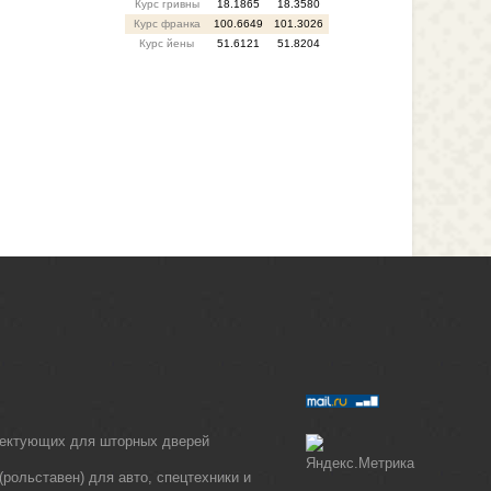
Курс гривны
18.1865
18.3580
Курс франка
100.6649
101.3026
Курс йены
51.6121
51.8204
лектующих для шторных дверей
рольставен) для авто, спецтехники и