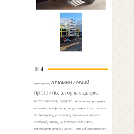
ТЕГИ
алюминиевый
,
производство
профиль
шторные двери
,
,
,
,
,
металлопрокат
продажа
кабельная продукция
,
,
,
,
поставка
профиль
купить
спецтехника
цветной
,
,
,
металлопрокат
рольставни
черный металлопрокат
,
,
,
алюминий
кабель
металлургическое сырье
,
,
производство шторных дверей
плоский металлопрокат