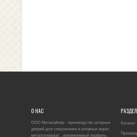
О НАС
РАЗДЕ
ООО Металайнер -
производство шторных
Каталог
дверей для спецтехники
и
шторных ворот
,
Произво
металлопрокат
, ,
алюминиевый профиль
,