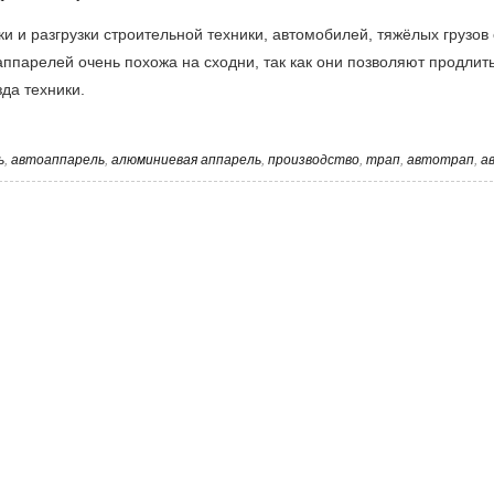
 и разгрузки строительной техники, автомобилей, тяжёлых грузов 
аппарелей очень похожа на сходни, так как они позволяют продлит
да техники.
ь
,
автоаппарель
,
алюминиевая аппарель
,
производство
,
трап
,
автотрап
,
а