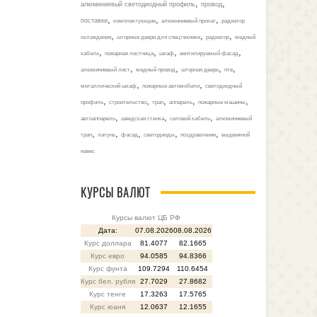
,
,
алюминиевый светодиодный профиль
провод
,
,
,
поставки
комплектующие
алюминиевый прокат
радиатор
,
,
,
охлаждения
шторные двери для спецтехники
радиатор
медный
,
,
,
,
кабель
пожарная лестница
шкаф
вентилируемый фасад
,
,
,
,
алюминиевый лист
медный провод
шторная дверь
птв
,
,
металлический шкаф
пожарные автомобили
светодиодный
,
,
,
,
,
профиль
строительство
трап
аппарель
пожарные машины
,
,
,
автоаппарель
шведская стенка
силовой кабель
алюминиевый
,
,
,
,
,
трап
латунь
фасад
светодиоды
поздравление
выдвижной
навес
КУРСЫ ВАЛЮТ
Курсы валют ЦБ РФ
Дата:
07.08.2026
08.08.2026
Курс доллара
81.4077
82.1665
Курс евро
94.0585
94.8366
Курс фунта
109.7294
110.6454
Курс бел. рубля
27.7029
27.8682
Курс тенге
17.3263
17.5765
Курс юаня
12.0637
12.1655