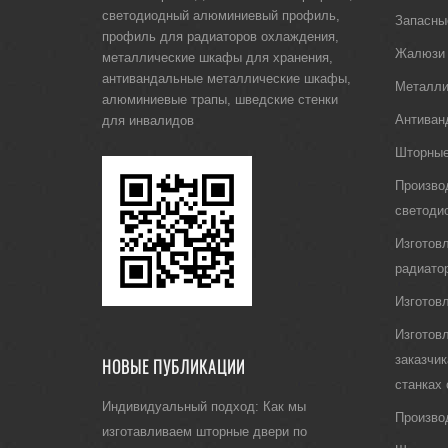
светодиодный алюминиевый профиль
,
Запасны
профиль для радиаторов охлаждения
,
Жалюзи
металлические шкафы для хранения
,
антивандальные металлические шкафы
,
Металли
алюминиевые трапы
,
шведские стенки
Антиван
для инвалидов
Шторные
Произво
светоди
Изготов
радиато
Изготов
Изготов
заказчи
НОВЫЕ ПУБЛИКАЦИИ
станках
Индивидуальный подход: Как мы
Произво
изготавливаем шторные двери по