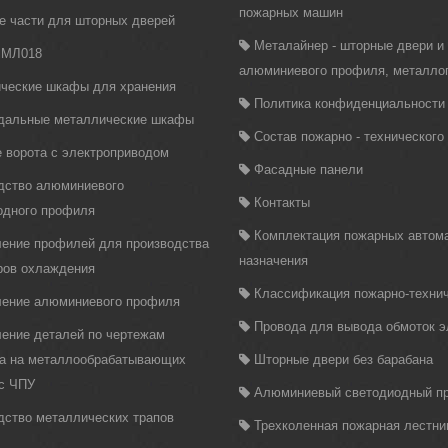
пожарных машин
е части для шторных дверей
Металайнер - шторные двери и
 МЛ018
алюминиевого профиля, металло
ческие шкафы для хранения
Политика конфиденциальности
дальные металлические шкафы
Состав пожарно - техническог
 ворота с электроприводом
Фасадные панели
дство алюминиевого
Контакты
одного профиля
Комплектация пожарных автома
ление профилей для производства
назначения
ров охлаждения
Классификация пожарно-технич
ление алюминиевого профиля
Провода для вывода обмоток 
ление деталей по чертежам
ка на металлообрабатывающих
Шторные двери без барабана
 с ЧПУ
Алюминиевый светодиодный п
дство металлических трапов
Трехколенная пожарная лестни