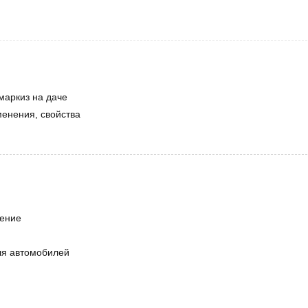
маркиз на даче
енения, свойства
чение
ля автомобилей