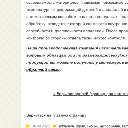
свариваемость материалов. Надежные прижимные уст
температурных деформаций деталей и аппарелей в 
автоматическим способом, а сложно доступные - по
обработку, вследствие которой снимаются внутренни
способности и долговечности аппарелей. После пров
контролю со стороны отдела технического контроля.
Наша производственная компания изготавлив
готовым образцам или по размерам/рисунку/эск
продукции вы можете получить у менеджеров 
обратной связи
.
«
Виды аппарелей (трапов) для автом
Вернуться на главную страницу
30.08.2023
аппарель
,
трап
,
сходни
,
автосходни
,
ав