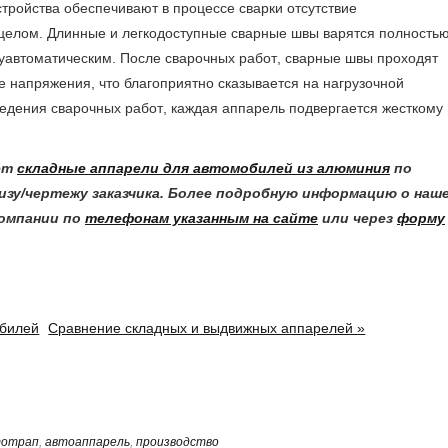
ройства обеспечивают в процессе сварки отсутствие
целом. Длинные и легкодоступные сварные швы варятся полность
луавтоматическим. После сварочных работ, сварные швы проходят
е напряжения, что благоприятно сказывается на нагрузочной
едения сварочных работ, каждая аппарель подвергается жесткому
ает
складные аппарели для автомобилей из алюминия
по
изу/чертежу заказчика. Более подробную информацию о наш
компании по
телефонам указанным на сайте
или через
форму
обилей
Сравнение складных и выдвижных аппарелей
»
тотрап
,
автоаппарель
,
производство