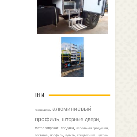
ТЕГИ
алюминиевый
,
производство
профиль
шторные двери
,
,
,
,
,
металлопрокат
продажа
кабельная продукция
,
,
,
,
поставка
профиль
купить
спецтехника
цветной