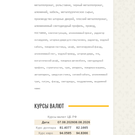
,
,
,
металлопрокат
рольставни
черный металлопрокат
,
,
,
алюминий
кабель
металлургическое сырье
,
,
производство шторных дверей
плоский металлопрокат
,
,
алюминиевый светодиодный профиль
провод
,
,
,
поставки
комплектующие
алюминиевый прокат
радиатор
,
,
,
охлаждения
шторные двери для спецтехники
радиатор
медный
,
,
,
,
кабель
пожарная лестница
шкаф
вентилируемый фасад
,
,
,
,
алюминиевый лист
медный провод
шторная дверь
птв
,
,
металлический шкаф
пожарные автомобили
светодиодный
,
,
,
,
,
профиль
строительство
трап
аппарель
пожарные машины
,
,
,
автоаппарель
шведская стенка
силовой кабель
алюминиевый
,
,
,
,
,
трап
латунь
фасад
светодиоды
поздравление
выдвижной
навес
КУРСЫ ВАЛЮТ
Курсы валют ЦБ РФ
Дата:
07.08.2026
08.08.2026
Курс доллара
81.4077
82.1665
Курс евро
94.0585
94.8366