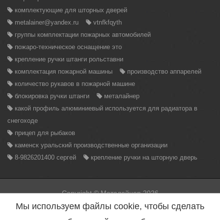
комплектующие для шторных дверей
metalainer@yandex.ru
vtnfkfqyth
группы комплектации пожарных автомобилей
пожаро-техническое оснащение это
крепление ручки штанги рольставни
комплектация пожарной машины
производство аппарелей
количество рукавов в пожарной машине
блокировка ручки штанги
металайнер
какой профиль алюминиевый используется для радиатора в
снегоходе
прицеп для рыбаков
каменск уральский производственные организации
8-9826201400 сергей
крепление ручки на шторную дверь
Copyright © Металайнер 2026
Вся информация находящаяся на данном сайте, может быть
Мы используем файлы cookie, чтобы сделать
использована только с разрешения администрации сайта.
Нарушение данного правила повлечет за собой меры