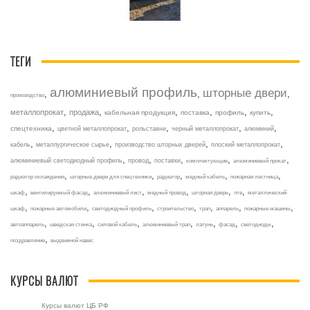
ТЕГИ
алюминиевый профиль
шторные двери
,
,
,
производство
,
,
,
,
,
,
металлопрокат
продажа
кабельная продукция
поставка
профиль
купить
,
,
,
,
,
спецтехника
цветной металлопрокат
рольставни
черный металлопрокат
алюминий
,
,
,
,
кабель
металлургическое сырье
производство шторных дверей
плоский металлопрокат
,
,
,
,
,
алюминиевый светодиодный профиль
провод
поставки
комплектующие
алюминиевый прокат
,
,
,
,
,
радиатор охлаждения
шторные двери для спецтехники
радиатор
медный кабель
пожарная лестница
,
,
,
,
,
,
шкаф
вентилируемый фасад
алюминиевый лист
медный провод
шторная дверь
птв
металлический
,
,
,
,
,
,
,
шкаф
пожарные автомобили
светодиодный профиль
строительство
трап
аппарель
пожарные машины
,
,
,
,
,
,
,
автоаппарель
шведская стенка
силовой кабель
алюминиевый трап
латунь
фасад
светодиоды
,
поздравление
выдвижной навес
КУРСЫ ВАЛЮТ
Курсы валют ЦБ РФ