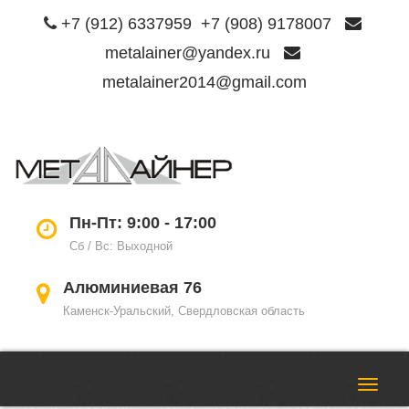
+7 (912) 6337959
+7 (908) 9178007
metalainer@yandex.ru
metalainer2014@gmail.com
Пере
нави
Пн-Пт: 9:00 - 17:00
Сб / Вс: Выходной
Алюминиевая 76
Каменск-Уральский, Свердловская область
Пере