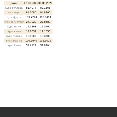
Дата:
07.08.2026
08.08.2026
Курс доллара
81.4077
82.1665
Курс евро
94.0585
94.8366
Курс фунта
109.7294
110.6454
Курс бел. рубля
27.7029
27.8682
Курс тенге
17.3263
17.5765
Курс юаня
12.0637
12.1655
Курс гривны
18.1865
18.3580
Курс франка
100.6649
101.3026
Курс йены
51.6121
51.8204