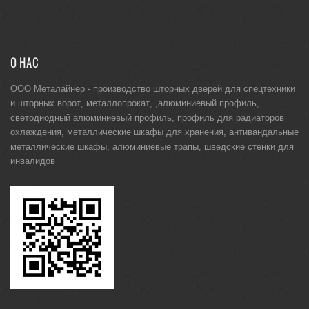
О НАС
ООО Металайнер -
производство шторных дверей для спецтехники
и
шторных ворот
,
металлопрокат
, ,
алюминиевый профиль
,
светодиодный алюминиевый профиль
,
профиль для радиаторов
охлаждения
,
металлические шкафы для хранения
,
антивандальные
металлические шкафы
,
алюминиевые трапы
,
шведские стенки для
инвалидов