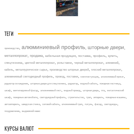
ТЕГИ
алюминиевый профиль
шторные двери
,
,
,
производство
,
,
,
,
,
,
металлопрокат
продажа
кабельная продукция
поставка
профиль
купить
,
,
,
,
,
спецтехника
цветной металлопрокат
рольставни
черный металлопрокат
алюминий
,
,
,
,
кабель
металлургическое сырье
производство шторных дверей
плоский металлопрокат
,
,
,
,
,
алюминиевый светодиодный профиль
провод
поставки
комплектующие
алюминиевый прокат
,
,
,
,
,
радиатор охлаждения
шторные двери для спецтехники
радиатор
медный кабель
пожарная лестница
,
,
,
,
,
,
шкаф
вентилируемый фасад
алюминиевый лист
медный провод
шторная дверь
птв
металлический
,
,
,
,
,
,
,
шкаф
пожарные автомобили
светодиодный профиль
строительство
трап
аппарель
пожарные машины
,
,
,
,
,
,
,
автоаппарель
шведская стенка
силовой кабель
алюминиевый трап
латунь
фасад
светодиоды
,
поздравление
выдвижной навес
КУРСЫ ВАЛЮТ