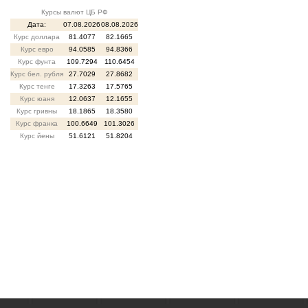
Курсы валют ЦБ РФ
Дата:
07.08.2026
08.08.2026
Курс доллара
81.4077
82.1665
Курс евро
94.0585
94.8366
Курс фунта
109.7294
110.6454
Курс бел. рубля
27.7029
27.8682
Курс тенге
17.3263
17.5765
Курс юаня
12.0637
12.1655
Курс гривны
18.1865
18.3580
Курс франка
100.6649
101.3026
Курс йены
51.6121
51.8204