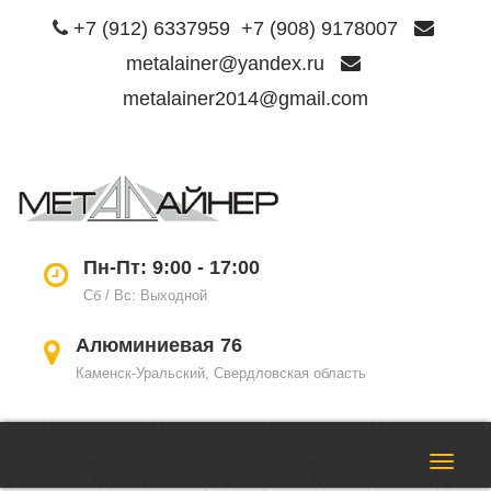
+7 (912) 6337959
+7 (908) 9178007
metalainer@yandex.ru
metalainer2014@gmail.com
Пере
нави
Пн-Пт: 9:00 - 17:00
Сб / Вс: Выходной
Алюминиевая 76
Каменск-Уральский, Свердловская область
Пере