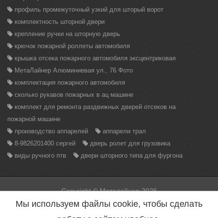
профиль промежуточный узкий для шторый ворот
комплектность шторной двери
крепление ручки на шторную дверь
крючок пожарной роллеты автомобиля
крышка отсека пожарного автомобиля эксцентриковая
МетаЛайнер Алюминиевая ул., 76 Фото
комплектация пожарного автомобиля
сколько рукавов пожарных в ац машине
комплект для ремонта раздвижных дверей отсеков на
пожарной машине
производство аппарелей
аппарели трал
8-9826201400 сергей
дверь ролет для грузовика
виды ручного птв
двери шторного типа для фургона
Copyright © Металайнер 2026
Вся информация находящаяся на данном сайте, может быть
Мы используем файлы cookie, чтобы сделать
использована только с разрешения администрации сайта.
Нарушение данного правила повлечет за собой меры