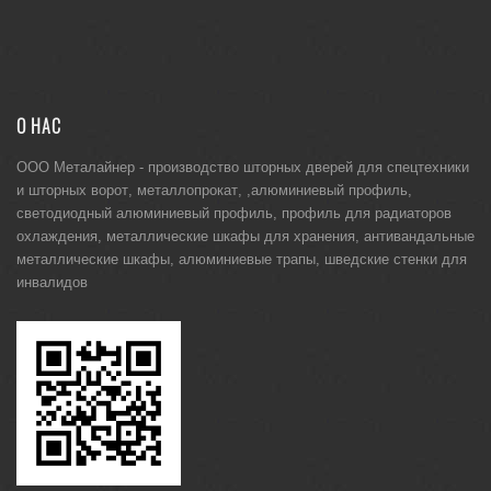
О НАС
ООО Металайнер -
производство шторных дверей для спецтехники
и
шторных ворот
,
металлопрокат
, ,
алюминиевый профиль
,
светодиодный алюминиевый профиль
,
профиль для радиаторов
охлаждения
,
металлические шкафы для хранения
,
антивандальные
металлические шкафы
,
алюминиевые трапы
,
шведские стенки для
инвалидов