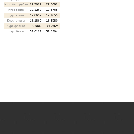
Курс бел. рубля
27.7029
27.8682
Курс тенге
17.3263
17.5765
Курс юаня
12.0637
12.1655
Курс гривны
18.1865
18.3580
Курс франка
100.6649
101.3026
Курс йены
51.6121
51.8204