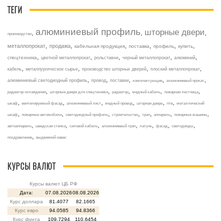
ТЕГИ
алюминиевый профиль
шторные двери
,
,
,
производство
,
,
,
,
,
,
металлопрокат
продажа
кабельная продукция
поставка
профиль
купить
,
,
,
,
,
спецтехника
цветной металлопрокат
рольставни
черный металлопрокат
алюминий
,
,
,
,
кабель
металлургическое сырье
производство шторных дверей
плоский металлопрокат
,
,
,
,
,
алюминиевый светодиодный профиль
провод
поставки
комплектующие
алюминиевый прокат
,
,
,
,
,
радиатор охлаждения
шторные двери для спецтехники
радиатор
медный кабель
пожарная лестница
,
,
,
,
,
,
шкаф
вентилируемый фасад
алюминиевый лист
медный провод
шторная дверь
птв
металлический
,
,
,
,
,
,
,
шкаф
пожарные автомобили
светодиодный профиль
строительство
трап
аппарель
пожарные машины
,
,
,
,
,
,
,
автоаппарель
шведская стенка
силовой кабель
алюминиевый трап
латунь
фасад
светодиоды
,
поздравление
выдвижной навес
КУРСЫ ВАЛЮТ
Курсы валют ЦБ РФ
Дата:
07.08.2026
08.08.2026
Курс доллара
81.4077
82.1665
Курс евро
94.0585
94.8366
Курс фунта
109.7294
110.6454