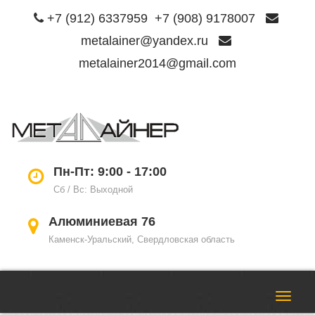
+7 (912) 6337959
+7 (908) 9178007
metalainer@yandex.ru
metalainer2014@gmail.com
Пере
нави
Пн-Пт: 9:00 - 17:00
Сб / Вс: Выходной
Алюминиевая 76
Каменск-Уральский, Свердловская область
Пере