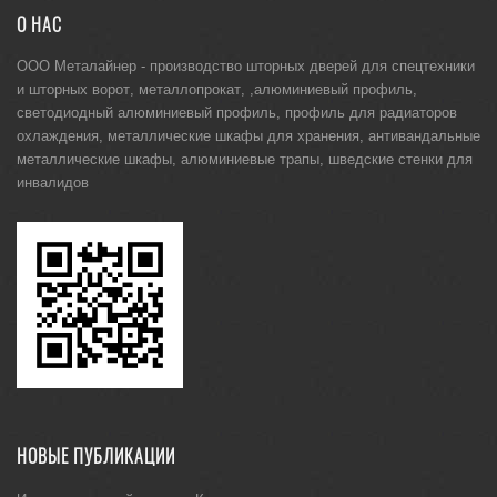
О НАС
ООО Металайнер -
производство шторных дверей для спецтехники
и
шторных ворот
,
металлопрокат
, ,
алюминиевый профиль
,
светодиодный алюминиевый профиль
,
профиль для радиаторов
охлаждения
,
металлические шкафы для хранения
,
антивандальные
металлические шкафы
,
алюминиевые трапы
,
шведские стенки для
инвалидов
НОВЫЕ ПУБЛИКАЦИИ