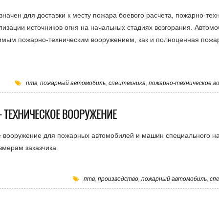
ачен для доставки к месту пожара боевого расчета, пожарно-тех
изации источников огня на начальных стадиях возгорания. Автом
мым пожарно-техническим вооружением, как и полноценная пожа
птв
,
пожарный автомобиль
,
спецтехника
,
пожарно-техническое в
- ТЕХНИЧЕСКОЕ ВООРУЖЕНИЕ
е вооружение для пожарных автомобилей и машин специального н
змерам заказчика
птв
,
производство
,
пожарный автомобиль
,
сп