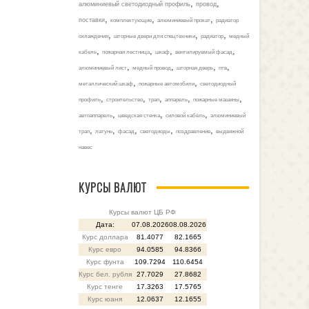
,
,
алюминиевый светодиодный профиль
провод
,
,
,
поставки
комплектующие
алюминиевый прокат
радиатор
,
,
,
охлаждения
шторные двери для спецтехники
радиатор
медный
,
,
,
,
кабель
пожарная лестница
шкаф
вентилируемый фасад
,
,
,
,
алюминиевый лист
медный провод
шторная дверь
птв
,
,
металлический шкаф
пожарные автомобили
светодиодный
,
,
,
,
,
профиль
строительство
трап
аппарель
пожарные машины
,
,
,
автоаппарель
шведская стенка
силовой кабель
алюминиевый
,
,
,
,
,
трап
латунь
фасад
светодиоды
поздравление
выдвижной
навес
КУРСЫ ВАЛЮТ
Курсы валют ЦБ РФ
Дата:
07.08.2026
08.08.2026
Курс доллара
81.4077
82.1665
Курс евро
94.0585
94.8366
Курс фунта
109.7294
110.6454
Курс бел. рубля
27.7029
27.8682
Курс тенге
17.3263
17.5765
Курс юаня
12.0637
12.1655