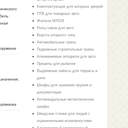
Комплектующие для шторных дверей
нического
ПТВ для пожарных авто
обиль
Жалюзи МЛ018
рная
Рольставни для авто
Ворота шторного типа
Автомобильные трапы
ооружение
Подвижные строительные трапы
Алюминиевые аппарели для авто
Прицепы для рыбалки
Выдвижные навесы для террасы и
дачи
азначения,
Шкафы для хранения оружия и
документации
Антивандальные металлические
ецтехника
шкафы
Шведские стенки для людей с
ограниченными возможностями
Алюминиевый светодиодный