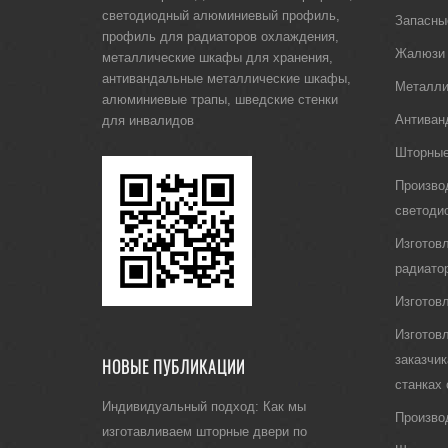
светодиодный алюминиевый профиль
,
Запасны
профиль для радиаторов охлаждения
,
Жалюзи
металлические шкафы для хранения
,
антивандальные металлические шкафы
,
Металли
алюминиевые трапы
,
шведские стенки
Антиван
для инвалидов
Шторные
Произво
светоди
Изготов
радиато
Изготов
Изготов
заказчи
НОВЫЕ ПУБЛИКАЦИИ
станках
Индивидуальный подход: Как мы
Произво
изготавливаем шторные двери по