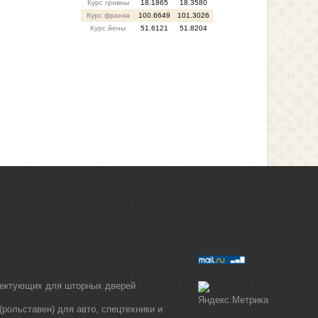
Курс гривны
18.1865
18.3580
Курс франка
100.6649
101.3026
Курс йены
51.6121
51.8204
лектующих для шторных дверей
рольставен) для авто, спецтехники и