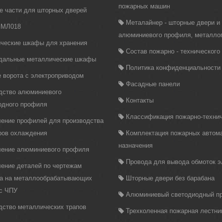
пожарных машин
е части для шторных дверей
Металайнер - шторные двери и
 МЛ018
алюминиевого профиля, металло
ческие шкафы для хранения
Состав пожарно - техническог
дальные металлические шкафы
Политика конфиденциальности
 ворота с электроприводом
Фасадные панели
дство алюминиевого
Контакты
одного профиля
Классификация пожарно-технич
ление профилей для производства
ров охлаждения
Комплектация пожарных автома
назначения
ление алюминиевого профиля
Провода для вывода обмоток 
ление деталей по чертежам
ка на металлообрабатывающих
Шторные двери без барабана
 с ЧПУ
Алюминиевый светодиодный п
дство металлических трапов
Трехколенная пожарная лестни