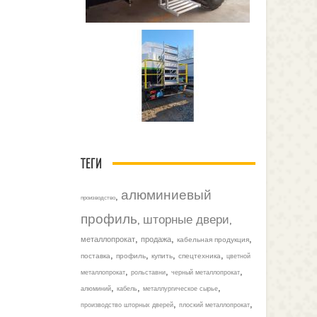
ТЕГИ
алюминиевый
,
производство
профиль
шторные двери
,
,
,
,
,
металлопрокат
продажа
кабельная продукция
,
,
,
,
поставка
профиль
купить
спецтехника
цветной
,
,
,
металлопрокат
рольставни
черный металлопрокат
,
,
,
алюминий
кабель
металлургическое сырье
,
,
производство шторных дверей
плоский металлопрокат