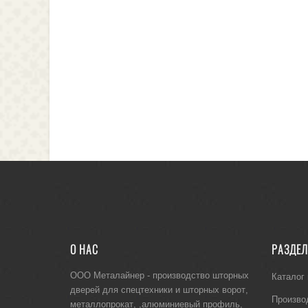
О НАС
РАЗДЕ
ООО Металайнер -
производство шторных
Каталог
дверей для спецтехники
и
шторных ворот
,
Произво
металлопрокат
, ,
алюминиевый профиль
,