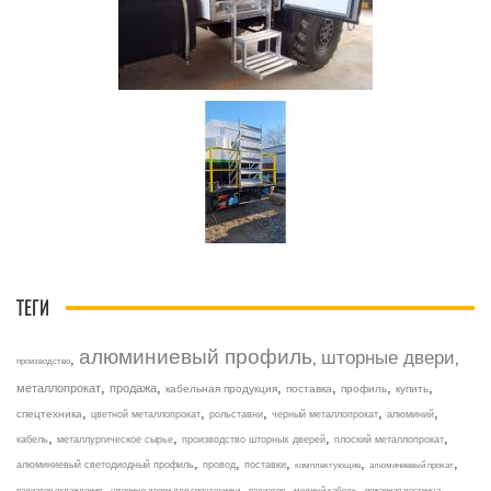
ТЕГИ
алюминиевый профиль
шторные двери
,
,
,
производство
,
,
,
,
,
,
металлопрокат
продажа
кабельная продукция
поставка
профиль
купить
,
,
,
,
,
спецтехника
цветной металлопрокат
рольставни
черный металлопрокат
алюминий
,
,
,
,
кабель
металлургическое сырье
производство шторных дверей
плоский металлопрокат
,
,
,
,
,
алюминиевый светодиодный профиль
провод
поставки
комплектующие
алюминиевый прокат
,
,
,
,
,
радиатор охлаждения
шторные двери для спецтехники
радиатор
медный кабель
пожарная лестница