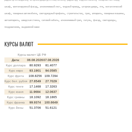
,
,
,
,
,
,
шкаф
вентилируемый фасад
алюминиевый лист
медный провод
шторная дверь
птв
металлический
,
,
,
,
,
,
,
шкаф
пожарные автомобили
светодиодный профиль
строительство
трап
аппарель
пожарные машины
,
,
,
,
,
,
,
автоаппарель
шведская стенка
силовой кабель
алюминиевый трап
латунь
фасад
светодиоды
,
поздравление
выдвижной навес
КУРСЫ ВАЛЮТ
Курсы валют ЦБ РФ
Дата:
06.08.2026
07.08.2026
Курс доллара
80.9293
81.4077
Курс евро
93.1901
94.0585
Курс фунта
108.8256
109.7294
Курс бел. рубля
27.6549
27.7029
Курс тенге
17.1468
17.3263
Курс юаня
11.9684
12.0637
Курс гривны
18.1092
18.1865
Курс франка
99.9374
100.6649
Курс йены
51.3706
51.6121