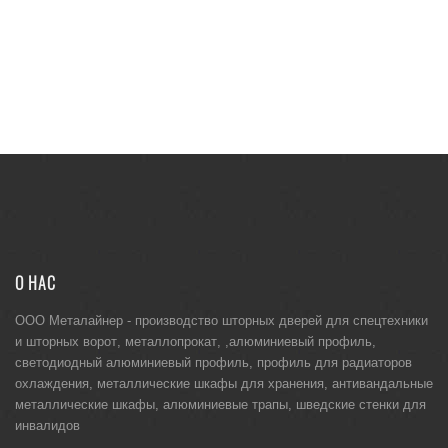
О НАС
ООО Металайнер -
производство шторных дверей для спецтехники
и
шторных ворот
,
металлопрокат
, ,
алюминиевый профиль
,
светодиодный алюминиевый профиль
,
профиль для радиаторов
охлаждения
,
металлические шкафы для хранения
,
антивандальные
металлические шкафы
,
алюминиевые трапы
,
шведские стенки для
инвалидов