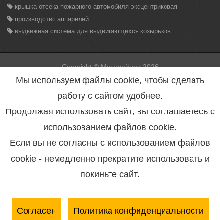
крышка отсека пожарного автомобиля эксцентриковая
производство аппарелей
выдвижная система для выдвигающихся козырьков
Copyright © Металайнер 2026
Вся информация находящаяся на данном сайте, может быть
Мы используем файлы cookie, чтобы сделать
использована только с разрешения администрации сайта.
Нарушение данного правила повлечет за собой меры
работу с сайтом удобнее.
предусмотренные статьей 146 УК РФ.
Политика конфиденциальности персональных данных
Продолжая использовать сайт, вы соглашаетесь с
Согласие на обработку персональных данных
Пользовательское соглашение
использованием файлов cookie.
Если вы не согласны с использованием файлов
Разработка сайта студия программирования <bleaksoft />
cookie - немедленно прекратите использовать и
Металайнер - это
шторные двери
, вентилируемые фасады,
покиньте сайт.
алюминиевый профиль
, алюминиевый светодиодный
профиль, алюминиевый профиль для изготовления
радиаторов охлаждения, поставка металлопроката и
кабельной продукции, продукции черной и цветной
Согласен
Политика конфиденциальности
металлургии.