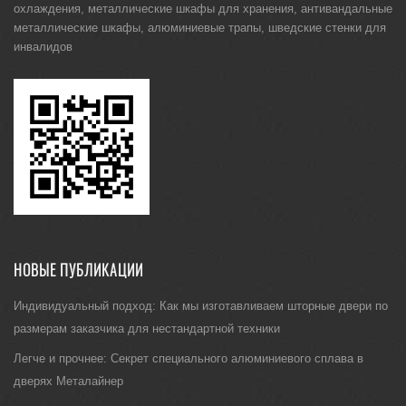
охлаждения
,
металлические шкафы для хранения
,
антивандальные
металлические шкафы
,
алюминиевые трапы
,
шведские стенки для
инвалидов
НОВЫЕ ПУБЛИКАЦИИ
Индивидуальный подход: Как мы изготавливаем шторные двери по
размерам заказчика для нестандартной техники
Легче и прочнее: Секрет специального алюминиевого сплава в
дверях Металайнер