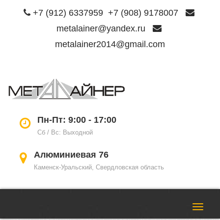
+7 (912) 6337959
+7 (908) 9178007
metalainer@yandex.ru
metalainer2014@gmail.com
Пере
нави
Пн-Пт: 9:00 - 17:00
Сб / Вс: Выходной
Алюминиевая 76
Каменск-Уральский, Свердловская область
Пере