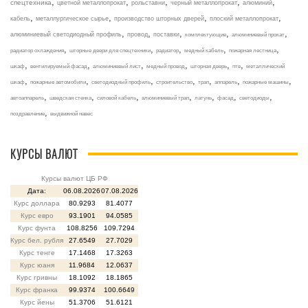
,
,
,
,
,
спецтехника
цветной металлопрокат
рольставни
черный металлопрокат
алюминий
,
,
,
,
кабель
металлургическое сырье
производство шторных дверей
плоский металлопрокат
,
,
,
,
,
алюминиевый светодиодный профиль
провод
поставки
комплектующие
алюминиевый прокат
,
,
,
,
,
радиатор охлаждения
шторные двери для спецтехники
радиатор
медный кабель
пожарная лестница
,
,
,
,
,
,
шкаф
вентилируемый фасад
алюминиевый лист
медный провод
шторная дверь
птв
металлический
,
,
,
,
,
,
,
шкаф
пожарные автомобили
светодиодный профиль
строительство
трап
аппарель
пожарные машины
,
,
,
,
,
,
,
автоаппарель
шведская стенка
силовой кабель
алюминиевый трап
латунь
фасад
светодиоды
,
поздравление
выдвижной навес
КУРСЫ ВАЛЮТ
Курсы валют ЦБ РФ
Дата:
06.08.2026
07.08.2026
Курс доллара
80.9293
81.4077
Курс евро
93.1901
94.0585
Курс фунта
108.8256
109.7294
Курс бел. рубля
27.6549
27.7029
Курс тенге
17.1468
17.3263
Курс юаня
11.9684
12.0637
Курс гривны
18.1092
18.1865
Курс франка
99.9374
100.6649
Курс йены
51.3706
51.6121