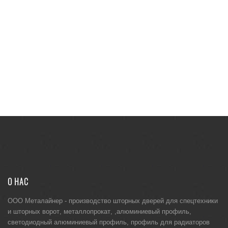
О НАС
ООО Металайнер -
производство шторных дверей для спецтехники
и
шторных ворот
,
металлопрокат
, ,
алюминиевый профиль
,
светодиодный алюминиевый профиль
,
профиль для радиаторов