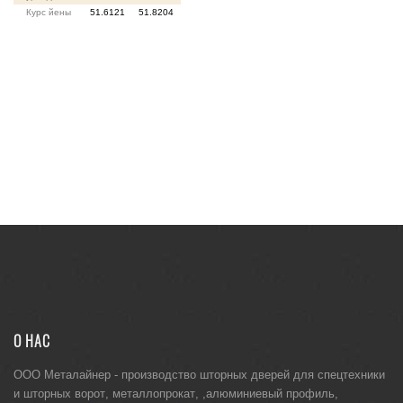
Курс йены
51.6121
51.8204
О НАС
ООО Металайнер -
производство шторных дверей для спецтехники
и
шторных ворот
,
металлопрокат
, ,
алюминиевый профиль
,