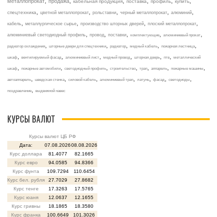
,
,
,
,
,
,
металлопрокат
продажа
кабельная продукция
поставка
профиль
купить
,
,
,
,
,
спецтехника
цветной металлопрокат
рольставни
черный металлопрокат
алюминий
,
,
,
,
кабель
металлургическое сырье
производство шторных дверей
плоский металлопрокат
,
,
,
,
,
алюминиевый светодиодный профиль
провод
поставки
комплектующие
алюминиевый прокат
,
,
,
,
,
радиатор охлаждения
шторные двери для спецтехники
радиатор
медный кабель
пожарная лестница
,
,
,
,
,
,
шкаф
вентилируемый фасад
алюминиевый лист
медный провод
шторная дверь
птв
металлический
,
,
,
,
,
,
,
шкаф
пожарные автомобили
светодиодный профиль
строительство
трап
аппарель
пожарные машины
,
,
,
,
,
,
,
автоаппарель
шведская стенка
силовой кабель
алюминиевый трап
латунь
фасад
светодиоды
,
поздравление
выдвижной навес
КУРСЫ ВАЛЮТ
Курсы валют ЦБ РФ
Дата:
07.08.2026
08.08.2026
Курс доллара
81.4077
82.1665
Курс евро
94.0585
94.8366
Курс фунта
109.7294
110.6454
Курс бел. рубля
27.7029
27.8682
Курс тенге
17.3263
17.5765
Курс юаня
12.0637
12.1655
Курс гривны
18.1865
18.3580
Курс франка
100.6649
101.3026