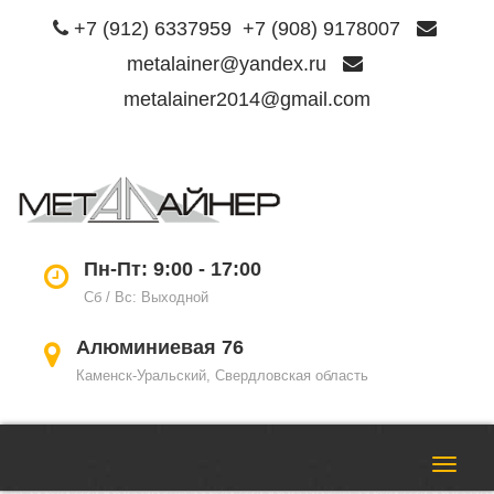
+7 (912) 6337959
+7 (908) 9178007
metalainer@yandex.ru
metalainer2014@gmail.com
Пере
нави
Пн-Пт: 9:00 - 17:00
Сб / Вс: Выходной
Алюминиевая 76
Каменск-Уральский, Свердловская область
Пере