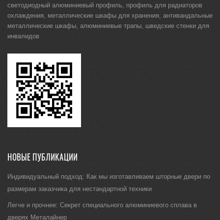
светодиодный алюминиевый профиль
,
профиль для радиаторов
охлаждения
,
металлические шкафы для хранения
,
антивандальные
металлические шкафы
,
алюминиевые трапы
,
шведские стенки для
инвалидов
НОВЫЕ ПУБЛИКАЦИИ
Индивидуальный подход: Как мы изготавливаем шторные двери по
размерам заказчика для нестандартной техники
Легче и прочнее: Секрет специального алюминиевого сплава в
дверях Металайнер