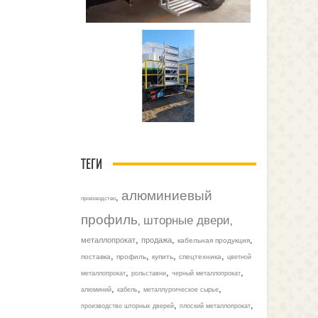
ТЕГИ
алюминиевый
,
производство
профиль
шторные двери
,
,
,
,
,
металлопрокат
продажа
кабельная продукция
,
,
,
,
поставка
профиль
купить
спецтехника
цветной
,
,
,
металлопрокат
рольставни
черный металлопрокат
,
,
,
алюминий
кабель
металлургическое сырье
,
,
производство шторных дверей
плоский металлопрокат