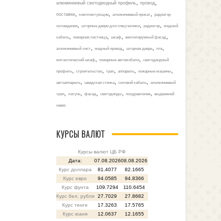
,
,
алюминиевый светодиодный профиль
провод
,
,
,
поставки
комплектующие
алюминиевый прокат
радиатор
,
,
,
охлаждения
шторные двери для спецтехники
радиатор
медный
,
,
,
,
кабель
пожарная лестница
шкаф
вентилируемый фасад
,
,
,
,
алюминиевый лист
медный провод
шторная дверь
птв
,
,
металлический шкаф
пожарные автомобили
светодиодный
,
,
,
,
,
профиль
строительство
трап
аппарель
пожарные машины
,
,
,
автоаппарель
шведская стенка
силовой кабель
алюминиевый
,
,
,
,
,
трап
латунь
фасад
светодиоды
поздравление
выдвижной
навес
КУРСЫ ВАЛЮТ
Курсы валют ЦБ РФ
Дата:
07.08.2026
08.08.2026
Курс доллара
81.4077
82.1665
Курс евро
94.0585
94.8366
Курс фунта
109.7294
110.6454
Курс бел. рубля
27.7029
27.8682
Курс тенге
17.3263
17.5765
Курс юаня
12.0637
12.1655