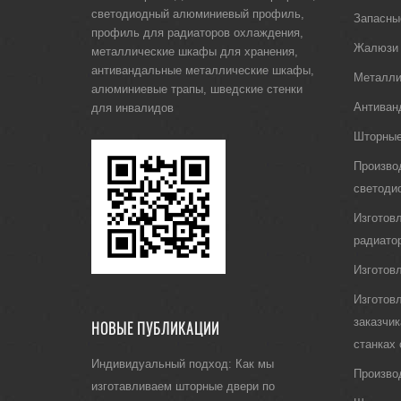
светодиодный алюминиевый профиль
,
Запасны
профиль для радиаторов охлаждения
,
Жалюзи
металлические шкафы для хранения
,
антивандальные металлические шкафы
,
Металли
алюминиевые трапы
,
шведские стенки
Антиван
для инвалидов
Шторные
Произво
светоди
Изготов
радиато
Изготов
Изготов
заказчи
НОВЫЕ ПУБЛИКАЦИИ
станках
Индивидуальный подход: Как мы
Произво
изготавливаем шторные двери по