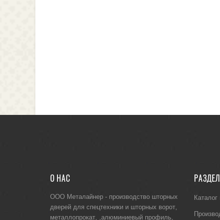
О НАС
РАЗДЕ
ООО Металайнер -
производство шторных
Каталог
дверей для спецтехники
и
шторных ворот
,
Произво
металлопрокат
, ,
алюминиевый профиль
,