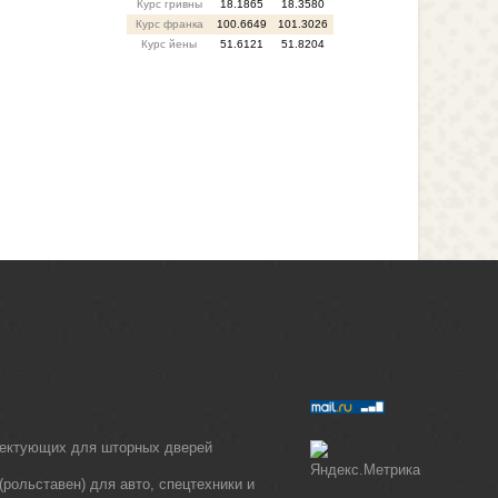
Курс гривны
18.1865
18.3580
Курс франка
100.6649
101.3026
Курс йены
51.6121
51.8204
лектующих для шторных дверей
рольставен) для авто, спецтехники и