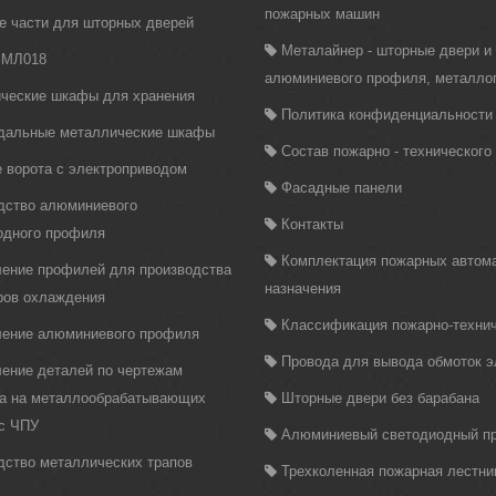
пожарных машин
е части для шторных дверей
Металайнер - шторные двери и
 МЛ018
алюминиевого профиля, металло
ческие шкафы для хранения
Политика конфиденциальности
дальные металлические шкафы
Состав пожарно - техническог
 ворота с электроприводом
Фасадные панели
дство алюминиевого
Контакты
одного профиля
Комплектация пожарных автома
ление профилей для производства
назначения
ров охлаждения
Классификация пожарно-технич
ление алюминиевого профиля
Провода для вывода обмоток 
ление деталей по чертежам
ка на металлообрабатывающих
Шторные двери без барабана
 с ЧПУ
Алюминиевый светодиодный п
дство металлических трапов
Трехколенная пожарная лестни