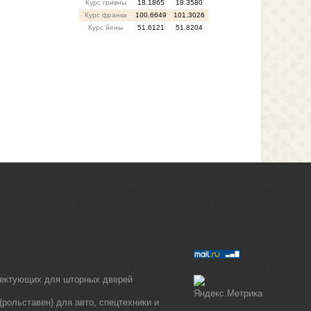
Курс гривны
18.1865
18.3580
Курс франка
100.6649
101.3026
Курс йены
51.6121
51.8204
лектующих для шторных дверей
рольставен) для авто, спецтехники и