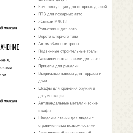
Комплектующие для шторных дверей
ПТВ для пожарных авто
Жалюзи МЛ018
й прокат
Рольставни для авто
Ворота шторного типа
Автомобильные трапы
НАЧЕНИЕ
Подвижные строительные трапы
Алюминиевые аппарели для авто
иния,
Прицепы для рыбалки
сокими
Выдвижные навесы для террасы и
при
дачи
Шкафы для хранения оружия и
документации
й прокат
Антивандальные металлические
шкафы
Шведские стенки для людей с
ограниченными возможностями
Алюминиевый светодиодный