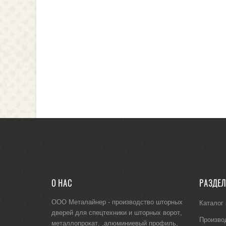
О НАС
РАЗДЕ
ООО Металайнер -
производство шторных
Каталог
дверей для спецтехники
и
шторных ворот
,
Произво
металлопрокат
, ,
алюминиевый профиль
,