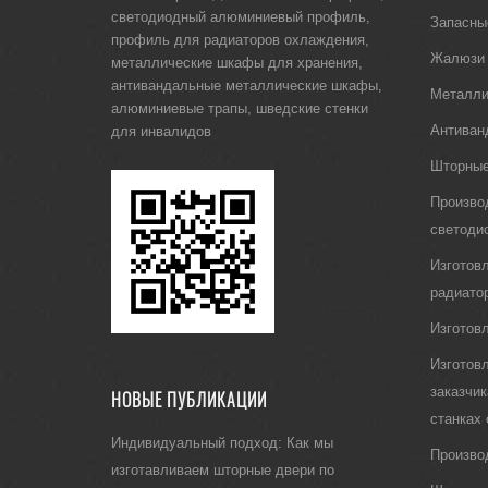
светодиодный алюминиевый профиль
,
Запасны
профиль для радиаторов охлаждения
,
Жалюзи
металлические шкафы для хранения
,
антивандальные металлические шкафы
,
Металли
алюминиевые трапы
,
шведские стенки
Антиван
для инвалидов
Шторные
Произво
светоди
Изготов
радиато
Изготов
Изготов
заказчи
НОВЫЕ ПУБЛИКАЦИИ
станках
Индивидуальный подход: Как мы
Произво
изготавливаем шторные двери по