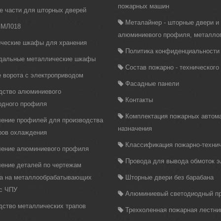
пожарных машин
е части для шторных дверей
Металайнер - шторные двери и
 МЛ018
алюминиевого профиля, металло
ческие шкафы для хранения
Политика конфиденциальности
дальные металлические шкафы
Состав пожарно - техническог
 ворота с электроприводом
Фасадные панели
дство алюминиевого
Контакты
одного профиля
Комплектация пожарных автома
ление профилей для производства
назначения
ров охлаждения
Классификация пожарно-технич
ление алюминиевого профиля
Провода для вывода обмоток 
ление деталей по чертежам
ка на металлообрабатывающих
Шторные двери без барабана
 с ЧПУ
Алюминиевый светодиодный п
дство металлических трапов
Трехколенная пожарная лестни