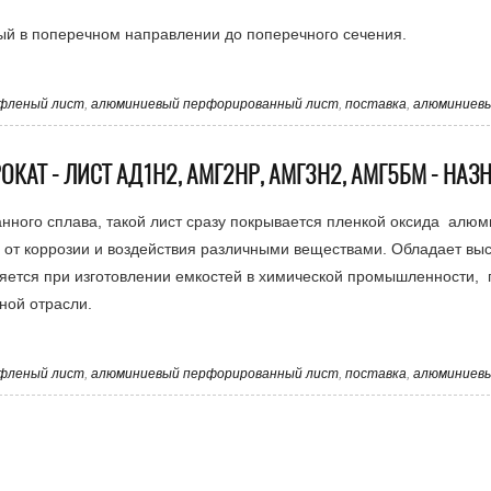
ный в поперечном направлении до поперечного сечения.
фленый лист
,
алюминиевый перфорированный лист
,
поставка
,
алюминиевы
АТ - ЛИСТ АД1Н2, АМГ2НР, АМГ3Н2, АМГ5БМ - НАЗ
нного сплава, такой лист сразу покрывается пленкой оксида алюм
о от коррозии и воздействия различными веществами. Обладает вы
яется при изготовлении емкостей в химической промышленности, 
ной отрасли.
фленый лист
,
алюминиевый перфорированный лист
,
поставка
,
алюминиевы