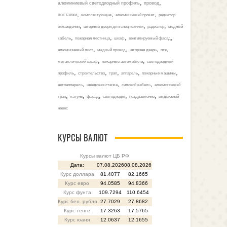
,
,
алюминиевый светодиодный профиль
провод
,
,
,
поставки
комплектующие
алюминиевый прокат
радиатор
,
,
,
охлаждения
шторные двери для спецтехники
радиатор
медный
,
,
,
,
кабель
пожарная лестница
шкаф
вентилируемый фасад
,
,
,
,
алюминиевый лист
медный провод
шторная дверь
птв
,
,
металлический шкаф
пожарные автомобили
светодиодный
,
,
,
,
,
профиль
строительство
трап
аппарель
пожарные машины
,
,
,
автоаппарель
шведская стенка
силовой кабель
алюминиевый
,
,
,
,
,
трап
латунь
фасад
светодиоды
поздравление
выдвижной
навес
КУРСЫ ВАЛЮТ
Курсы валют ЦБ РФ
Дата:
07.08.2026
08.08.2026
Курс доллара
81.4077
82.1665
Курс евро
94.0585
94.8366
Курс фунта
109.7294
110.6454
Курс бел. рубля
27.7029
27.8682
Курс тенге
17.3263
17.5765
Курс юаня
12.0637
12.1655