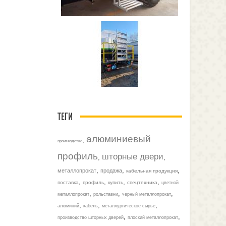
ТЕГИ
алюминиевый
,
производство
профиль
шторные двери
,
,
,
,
,
металлопрокат
продажа
кабельная продукция
,
,
,
,
поставка
профиль
купить
спецтехника
цветной
,
,
,
металлопрокат
рольставни
черный металлопрокат
,
,
,
алюминий
кабель
металлургическое сырье
,
,
производство шторных дверей
плоский металлопрокат