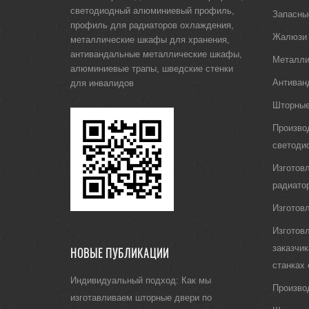
светодиодный алюминиевый профиль
,
Запасны
профиль для радиаторов охлаждения
,
Жалюзи
металлические шкафы для хранения
,
антивандальные металлические шкафы
,
Металли
алюминиевые трапы
,
шведские стенки
Антиван
для инвалидов
Шторные
Произво
светоди
Изготов
радиато
Изготов
Изготов
заказчи
НОВЫЕ ПУБЛИКАЦИИ
станках
Индивидуальный подход: Как мы
Произво
изготавливаем шторные двери по