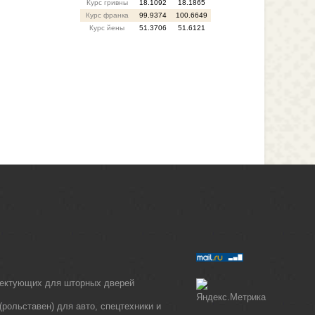
Курс гривны
18.1092
18.1865
Курс франка
99.9374
100.6649
Курс йены
51.3706
51.6121
лектующих для шторных дверей
рольставен) для авто, спецтехники и