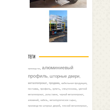
ТЕГИ
алюминиевый
,
производство
профиль
шторные двери
,
,
,
,
,
металлопрокат
продажа
кабельная продукция
,
,
,
,
поставка
профиль
купить
спецтехника
цветной
,
,
,
металлопрокат
рольставни
черный металлопрокат
,
,
,
алюминий
кабель
металлургическое сырье
,
,
производство шторных дверей
плоский металлопрокат