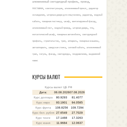
,
,
алюминиевый светодиодный профиль
провод
,
,
,
поставки
комплектующие
алюминиевый прокат
радиатор
,
,
,
охлаждения
шторные двери для спецтехники
радиатор
медный
,
,
,
,
кабель
пожарная лестница
шкаф
вентилируемый фасад
,
,
,
,
алюминиевый лист
медный провод
шторная дверь
птв
,
,
металлический шкаф
пожарные автомобили
светодиодный
,
,
,
,
,
профиль
строительство
трап
аппарель
пожарные машины
,
,
,
автоаппарель
шведская стенка
силовой кабель
алюминиевый
,
,
,
,
,
трап
латунь
фасад
светодиоды
поздравление
выдвижной
навес
КУРСЫ ВАЛЮТ
Курсы валют ЦБ РФ
Дата:
06.08.2026
07.08.2026
Курс доллара
80.9293
81.4077
Курс евро
93.1901
94.0585
Курс фунта
108.8256
109.7294
Курс бел. рубля
27.6549
27.7029
Курс тенге
17.1468
17.3263
Курс юаня
11.9684
12.0637