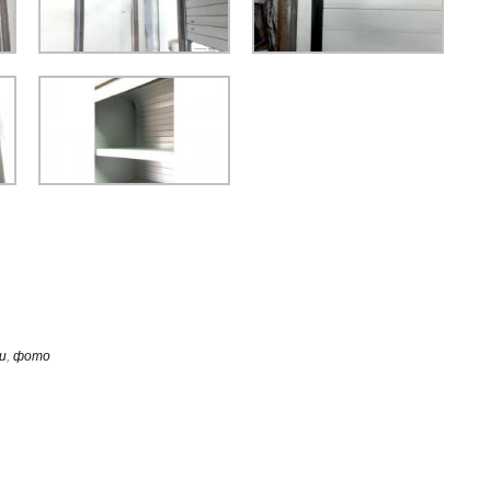
и
,
фото