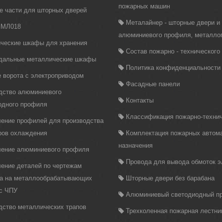
пожарных машин
е части для шторных дверей
Металайнер - шторные двери и
 МЛ018
алюминиевого профиля, металло
ческие шкафы для хранения
Состав пожарно - техническог
дальные металлические шкафы
Политика конфиденциальности
 ворота с электроприводом
Фасадные панели
дство алюминиевого
Контакты
одного профиля
Классификация пожарно-технич
ление профилей для производства
ров охлаждения
Комплектация пожарных автома
назначения
ление алюминиевого профиля
Провода для вывода обмоток 
ление деталей по чертежам
ка на металлообрабатывающих
Шторные двери без барабана
 с ЧПУ
Алюминиевый светодиодный п
дство металлических трапов
Трехколенная пожарная лестни