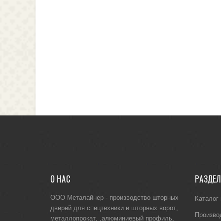
О НАС
РАЗДЕ
ООО Металайнер -
производство шторных
Каталог
дверей для спецтехники
и
шторных ворот
,
Произво
металлопрокат
, ,
алюминиевый профиль
,