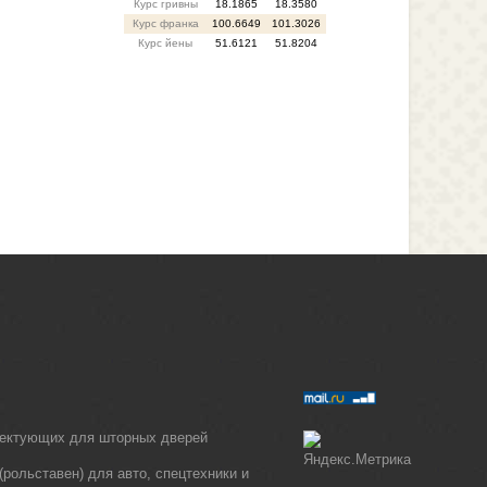
Курс гривны
18.1865
18.3580
Курс франка
100.6649
101.3026
Курс йены
51.6121
51.8204
лектующих для шторных дверей
рольставен) для авто, спецтехники и