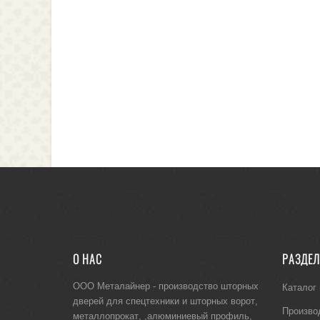
О НАС
РАЗДЕ
ООО Металайнер -
производство шторных
Каталог
дверей для спецтехники
и
шторных ворот
,
Произво
металлопрокат
, ,
алюминиевый профиль
,