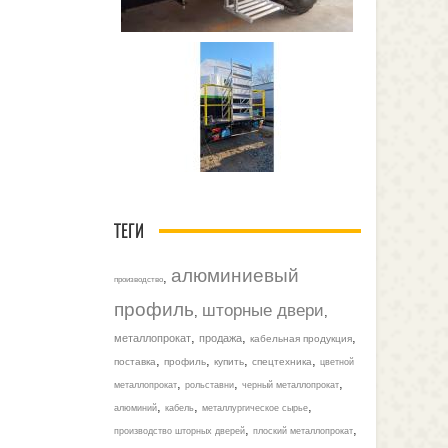
ТЕГИ
алюминиевый
,
производство
профиль
шторные двери
,
,
,
,
,
металлопрокат
продажа
кабельная продукция
,
,
,
,
поставка
профиль
купить
спецтехника
цветной
,
,
,
металлопрокат
рольставни
черный металлопрокат
,
,
,
алюминий
кабель
металлургическое сырье
,
,
производство шторных дверей
плоский металлопрокат