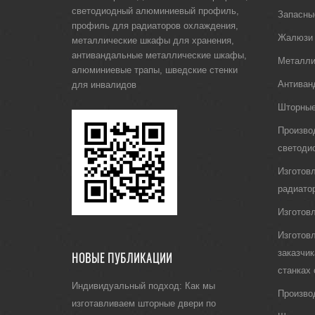
светодиодный алюминиевый профиль
,
Запасны
профиль для радиаторов охлаждения
,
Жалюзи
металлические шкафы для хранения
,
антивандальные металлические шкафы
,
Металли
алюминиевые трапы
,
шведские стенки
Антиван
для инвалидов
Шторные
Произво
светоди
Изготов
радиато
Изготов
Изготов
заказчи
НОВЫЕ ПУБЛИКАЦИИ
станках
Индивидуальный подход: Как мы
Произво
изготавливаем шторные двери по