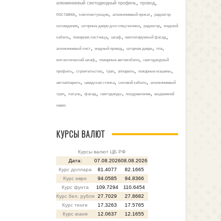
,
,
алюминиевый светодиодный профиль
провод
,
,
,
поставки
комплектующие
алюминиевый прокат
радиатор
,
,
,
охлаждения
шторные двери для спецтехники
радиатор
медный
,
,
,
,
кабель
пожарная лестница
шкаф
вентилируемый фасад
,
,
,
,
алюминиевый лист
медный провод
шторная дверь
птв
,
,
металлический шкаф
пожарные автомобили
светодиодный
,
,
,
,
,
профиль
строительство
трап
аппарель
пожарные машины
,
,
,
автоаппарель
шведская стенка
силовой кабель
алюминиевый
,
,
,
,
,
трап
латунь
фасад
светодиоды
поздравление
выдвижной
навес
КУРСЫ ВАЛЮТ
Курсы валют ЦБ РФ
Дата:
07.08.2026
08.08.2026
Курс доллара
81.4077
82.1665
Курс евро
94.0585
94.8366
Курс фунта
109.7294
110.6454
Курс бел. рубля
27.7029
27.8682
Курс тенге
17.3263
17.5765
Курс юаня
12.0637
12.1655