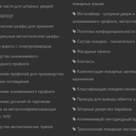
пожарных машин
е части для шторных дверей
Металайнер - шторные двери и
 МЛ018
алюминиевого профиля, металло
ческие шкафы для хранения
Политика конфиденциальности
дальные металлические шкафы
Состав пожарно - техническог
 ворота с электроприводом
Фасадные панели
дство алюминиевого
Контакты
одного профиля
Комплектация пожарных автома
ление профилей для производства
назначения
ров охлаждения
Классификация пожарно-технич
ление алюминиевого профиля
Провода для вывода обмоток 
ление деталей по чертежам
ка на металлообрабатывающих
Шторные двери без барабана
 с ЧПУ
Алюминиевый светодиодный п
дство металлических трапов
Трехколенная пожарная лестни