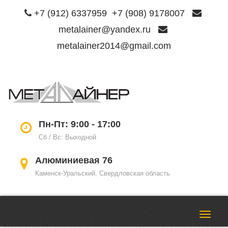
+7 (912) 6337959
+7 (908) 9178007
metalainer@yandex.ru
metalainer2014@gmail.com
Пере
нави
Пн-Пт: 9:00 - 17:00
Сб / Вс: Выходной
Алюминиевая 76
Каменск-Уральский, Свердловская область
Пере