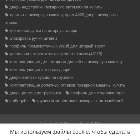
дверь надстройки пожарного автомобиля купить
купить на пожарную машину урал 4320 дверь пожарного
отсека
крепление ручки на шторную дверь
блокировка ручки штанги
профиль промежуточный узкий для шторый ворот
крепления шторок отсеков для птв камаз (43118)
комплектующие для шторных дверей на пожарную машину
комплектующие шторные двери
двери жалюзи кузова на грузовик
комплектующие ролетных отсеков пожарной машины купить
дверь ролет для грузовика
профиль для стыковки лдсп
vtnfkfqyth
группы комплектации пожарных автомобилей
Copyright © Металайнер 2026
Вся информация находящаяся на данном сайте, может быть
Мы используем файлы cookie, чтобы сделать
использована только с разрешения администрации сайта.
Нарушение данного правила повлечет за собой меры