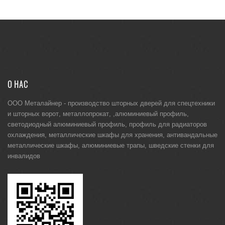
О НАС
ООО Металайнер -
производство шторных дверей для спецтехники
и
шторных ворот
,
металлопрокат
, ,
алюминиевый профиль
,
светодиодный алюминиевый профиль
,
профиль для радиаторов
охлаждения
,
металлические шкафы для хранения
,
антивандальные
металлические шкафы
,
алюминиевые трапы
,
шведские стенки для
инвалидов