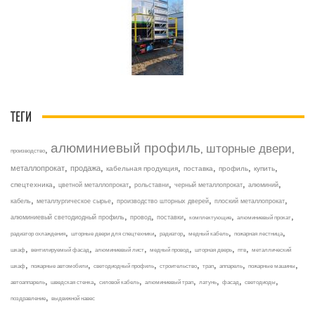
ТЕГИ
алюминиевый профиль
шторные двери
,
,
,
производство
,
,
,
,
,
,
металлопрокат
продажа
кабельная продукция
поставка
профиль
купить
,
,
,
,
,
спецтехника
цветной металлопрокат
рольставни
черный металлопрокат
алюминий
,
,
,
,
кабель
металлургическое сырье
производство шторных дверей
плоский металлопрокат
,
,
,
,
,
алюминиевый светодиодный профиль
провод
поставки
комплектующие
алюминиевый прокат
,
,
,
,
,
радиатор охлаждения
шторные двери для спецтехники
радиатор
медный кабель
пожарная лестница
,
,
,
,
,
,
шкаф
вентилируемый фасад
алюминиевый лист
медный провод
шторная дверь
птв
металлический
,
,
,
,
,
,
,
шкаф
пожарные автомобили
светодиодный профиль
строительство
трап
аппарель
пожарные машины
,
,
,
,
,
,
,
автоаппарель
шведская стенка
силовой кабель
алюминиевый трап
латунь
фасад
светодиоды
,
поздравление
выдвижной навес