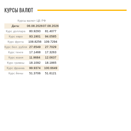
КУРСЫ ВАЛЮТ
Курсы валют ЦБ РФ
Дата:
06.08.2026
07.08.2026
Курс доллара
80.9293
81.4077
Курс евро
93.1901
94.0585
Курс фунта
108.8256
109.7294
Курс бел. рубля
27.6549
27.7029
Курс тенге
17.1468
17.3263
Курс юаня
11.9684
12.0637
Курс гривны
18.1092
18.1865
Курс франка
99.9374
100.6649
Курс йены
51.3706
51.6121