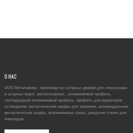
О НАС
ООО Металайнер -
производство шторных дверей для спецтехники
и
шторных ворот
,
металлопрокат
, ,
алюминиевый профиль
,
светодиодный алюминиевый профиль
,
профиль для радиаторов
охлаждения
,
металлические шкафы для хранения
,
антивандальные
металлические шкафы
,
алюминиевые трапы
,
шведские стенки для
инвалидов