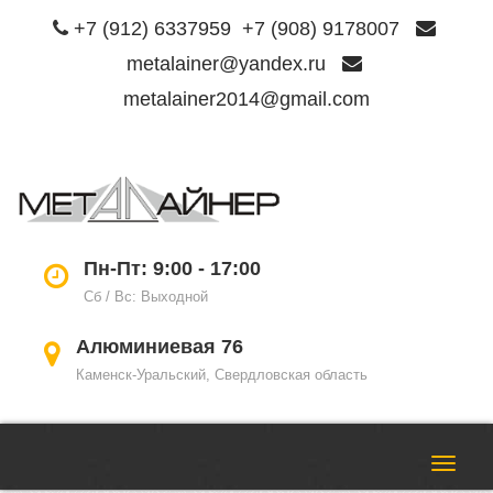
+7 (912) 6337959
+7 (908) 9178007
metalainer@yandex.ru
metalainer2014@gmail.com
Пере
нави
Пн-Пт: 9:00 - 17:00
Сб / Вс: Выходной
Алюминиевая 76
Каменск-Уральский, Свердловская область
Пере