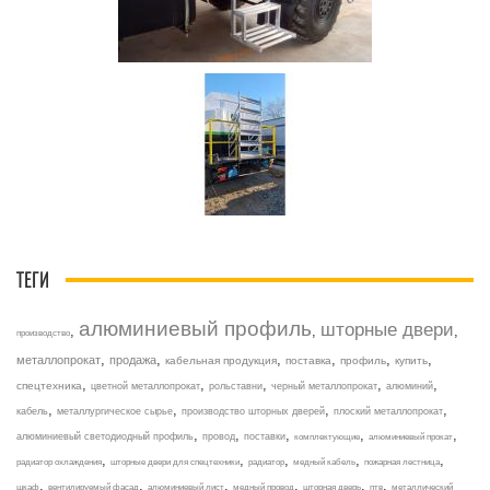
ТЕГИ
алюминиевый профиль
шторные двери
,
,
,
производство
,
,
,
,
,
,
металлопрокат
продажа
кабельная продукция
поставка
профиль
купить
,
,
,
,
,
спецтехника
цветной металлопрокат
рольставни
черный металлопрокат
алюминий
,
,
,
,
кабель
металлургическое сырье
производство шторных дверей
плоский металлопрокат
,
,
,
,
,
алюминиевый светодиодный профиль
провод
поставки
комплектующие
алюминиевый прокат
,
,
,
,
,
радиатор охлаждения
шторные двери для спецтехники
радиатор
медный кабель
пожарная лестница
,
,
,
,
,
,
шкаф
вентилируемый фасад
алюминиевый лист
медный провод
шторная дверь
птв
металлический