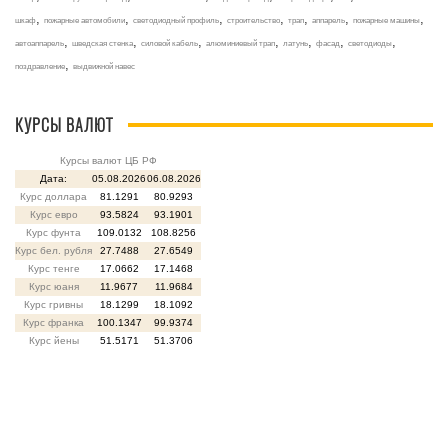
,
,
,
,
,
,
,
шкаф
пожарные автомобили
светодиодный профиль
строительство
трап
аппарель
пожарные машины
,
,
,
,
,
,
,
автоаппарель
шведская стенка
силовой кабель
алюминиевый трап
латунь
фасад
светодиоды
,
поздравление
выдвижной навес
КУРСЫ ВАЛЮТ
Курсы валют ЦБ РФ
Дата:
05.08.2026
06.08.2026
Курс доллара
81.1291
80.9293
Курс евро
93.5824
93.1901
Курс фунта
109.0132
108.8256
Курс бел. рубля
27.7488
27.6549
Курс тенге
17.0662
17.1468
Курс юаня
11.9677
11.9684
Курс гривны
18.1299
18.1092
Курс франка
100.1347
99.9374
Курс йены
51.5171
51.3706