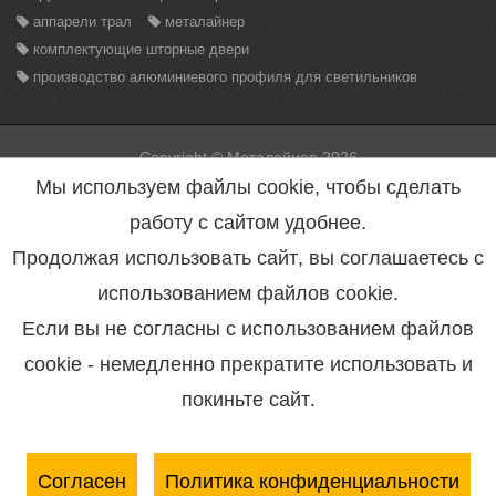
аппарели трал
металайнер
комплектующие шторные двери
производство алюминиевого профиля для светильников
Copyright © Металайнер 2026
Вся информация находящаяся на данном сайте, может быть
Мы используем файлы cookie, чтобы сделать
использована только с разрешения администрации сайта.
Нарушение данного правила повлечет за собой меры
работу с сайтом удобнее.
предусмотренные статьей 146 УК РФ.
Политика конфиденциальности персональных данных
Продолжая использовать сайт, вы соглашаетесь с
Согласие на обработку персональных данных
Пользовательское соглашение
использованием файлов cookie.
Если вы не согласны с использованием файлов
Разработка сайта студия программирования <bleaksoft />
cookie - немедленно прекратите использовать и
Металайнер - это
шторные двери
, вентилируемые фасады,
покиньте сайт.
алюминиевый профиль
, алюминиевый светодиодный
профиль, алюминиевый профиль для изготовления
радиаторов охлаждения, поставка металлопроката и
кабельной продукции, продукции черной и цветной
Согласен
Политика конфиденциальности
металлургии.