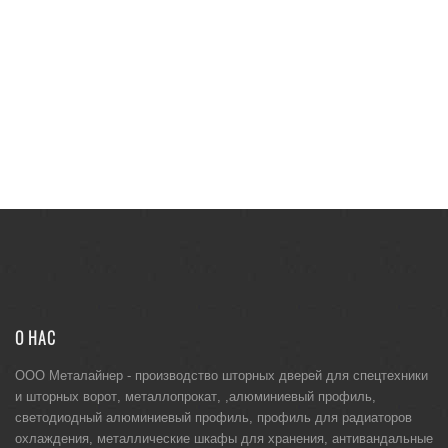
О НАС
ООО Металайнер -
производство шторных дверей для спецтехники
и
шторных ворот
,
металлопрокат
, ,
алюминиевый профиль
,
светодиодный алюминиевый профиль
,
профиль для радиаторов
охлаждения
,
металлические шкафы для хранения
,
антивандальные