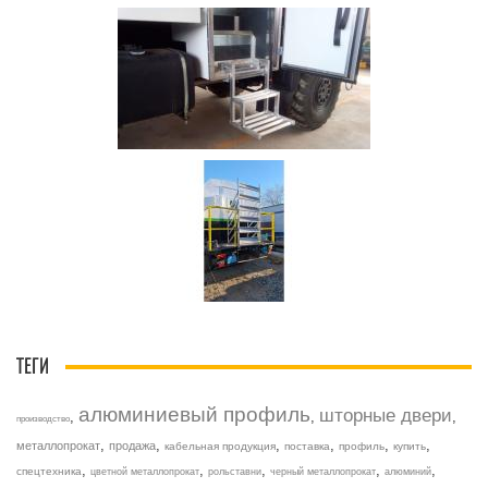
ТЕГИ
алюминиевый профиль
шторные двери
,
,
,
производство
,
,
,
,
,
,
металлопрокат
продажа
кабельная продукция
поставка
профиль
купить
,
,
,
,
,
спецтехника
цветной металлопрокат
рольставни
черный металлопрокат
алюминий