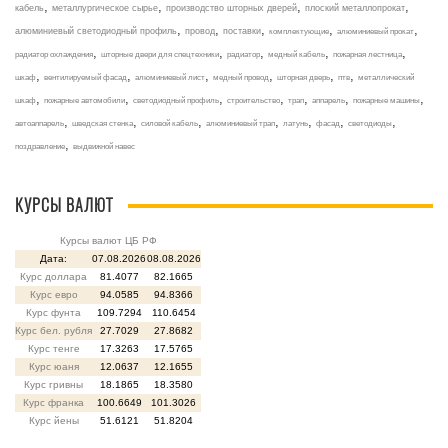
,
,
,
,
кабель
металлургическое сырье
производство шторных дверей
плоский металлопрокат
,
,
,
,
,
алюминиевый светодиодный профиль
провод
поставки
комплектующие
алюминиевый прокат
,
,
,
,
,
радиатор охлаждения
шторные двери для спецтехники
радиатор
медный кабель
пожарная лестница
,
,
,
,
,
,
шкаф
вентилируемый фасад
алюминиевый лист
медный провод
шторная дверь
птв
металлический
,
,
,
,
,
,
,
шкаф
пожарные автомобили
светодиодный профиль
строительство
трап
аппарель
пожарные машины
,
,
,
,
,
,
,
автоаппарель
шведская стенка
силовой кабель
алюминиевый трап
латунь
фасад
светодиоды
,
поздравление
выдвижной навес
КУРСЫ ВАЛЮТ
Курсы валют ЦБ РФ
Дата:
07.08.2026
08.08.2026
Курс доллара
81.4077
82.1665
Курс евро
94.0585
94.8366
Курс фунта
109.7294
110.6454
Курс бел. рубля
27.7029
27.8682
Курс тенге
17.3263
17.5765
Курс юаня
12.0637
12.1655
Курс гривны
18.1865
18.3580
Курс франка
100.6649
101.3026
Курс йены
51.6121
51.8204