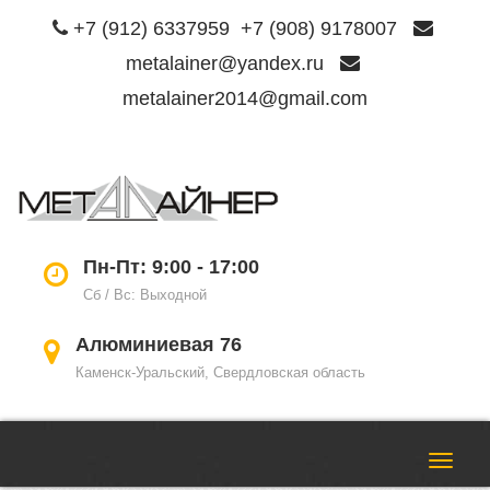
+7 (912) 6337959
+7 (908) 9178007
metalainer@yandex.ru
metalainer2014@gmail.com
Пере
нави
Пн-Пт: 9:00 - 17:00
Сб / Вс: Выходной
Алюминиевая 76
Каменск-Уральский, Свердловская область
Пере