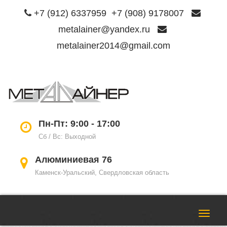
+7 (912) 6337959
+7 (908) 9178007
metalainer@yandex.ru
metalainer2014@gmail.com
Пере
нави
Пн-Пт: 9:00 - 17:00
Сб / Вс: Выходной
Алюминиевая 76
Каменск-Уральский, Свердловская область
Пере