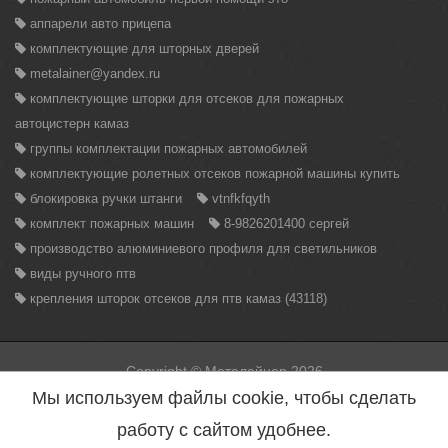
аппарели авто прицепа
комплектующие для шторных дверей
metalainer@yandex.ru
комплектующие шторки для отсеков для пожарных
автоцистерн камаз
группы комплектации пожарных автомобилей
комплектующие ролетных отсеков пожарной машины купить
блокировка ручки штанги
vtnfkfqyth
комплект пожарных машин
8-9826201400 сергей
производство алюминиевого профиля для светильников
виды ручного птв
крепления шторок отсеков для птв камаз (43118)
Copyright © Металайнер 2026
Вся информация находящаяся на данном сайте, может быть
Мы используем файлы cookie, чтобы сделать
использована только с разрешения администрации сайта.
Нарушение данного правила повлечет за собой меры
работу с сайтом удобнее.
предусмотренные статьей 146 УК РФ.