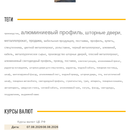
ТЕГИ
алюминиевый профиль
шторные двери
,
,
,
производство
,
,
,
,
,
,
металлопрокат
продажа
кабельная продукция
поставка
профиль
купить
,
,
,
,
,
спецтехника
цветной металлопрокат
рольставни
черный металлопрокат
алюминий
,
,
,
,
кабель
металлургическое сырье
производство шторных дверей
плоский металлопрокат
,
,
,
,
,
алюминиевый светодиодный профиль
провод
поставки
комплектующие
алюминиевый прокат
,
,
,
,
,
радиатор охлаждения
шторные двери для спецтехники
радиатор
медный кабель
пожарная лестница
,
,
,
,
,
,
шкаф
вентилируемый фасад
алюминиевый лист
медный провод
шторная дверь
птв
металлический
,
,
,
,
,
,
,
шкаф
пожарные автомобили
светодиодный профиль
строительство
трап
аппарель
пожарные машины
,
,
,
,
,
,
,
автоаппарель
шведская стенка
силовой кабель
алюминиевый трап
латунь
фасад
светодиоды
,
поздравление
выдвижной навес
КУРСЫ ВАЛЮТ
Курсы валют ЦБ РФ
Дата:
07.08.2026
08.08.2026