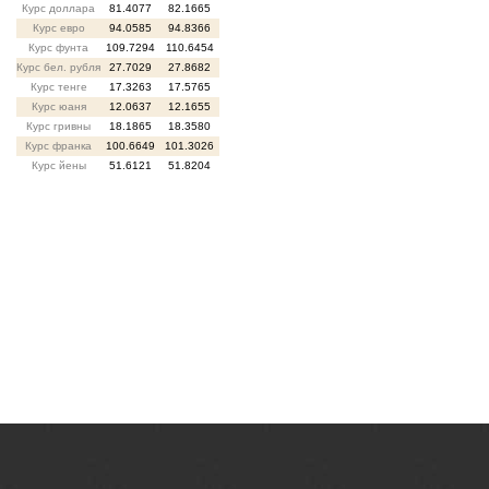
Курс доллара
81.4077
82.1665
Курс евро
94.0585
94.8366
Курс фунта
109.7294
110.6454
Курс бел. рубля
27.7029
27.8682
Курс тенге
17.3263
17.5765
Курс юаня
12.0637
12.1655
Курс гривны
18.1865
18.3580
Курс франка
100.6649
101.3026
Курс йены
51.6121
51.8204