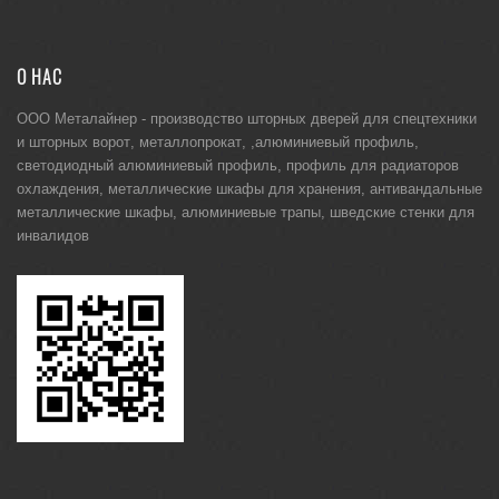
О НАС
ООО Металайнер -
производство шторных дверей для спецтехники
и
шторных ворот
,
металлопрокат
, ,
алюминиевый профиль
,
светодиодный алюминиевый профиль
,
профиль для радиаторов
охлаждения
,
металлические шкафы для хранения
,
антивандальные
металлические шкафы
,
алюминиевые трапы
,
шведские стенки для
инвалидов