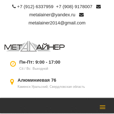
+7 (912) 6337959
+7 (908) 9178007
metalainer@yandex.ru
metalainer2014@gmail.com
Пере
нави
Пн-Пт: 9:00 - 17:00
Сб / Вс: Выходной
Алюминиевая 76
Каменск-Уральский, Свердловская область
Пере