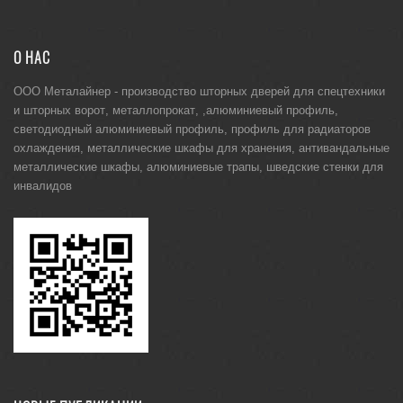
О НАС
ООО Металайнер -
производство шторных дверей для спецтехники
и
шторных ворот
,
металлопрокат
, ,
алюминиевый профиль
,
светодиодный алюминиевый профиль
,
профиль для радиаторов
охлаждения
,
металлические шкафы для хранения
,
антивандальные
металлические шкафы
,
алюминиевые трапы
,
шведские стенки для
инвалидов