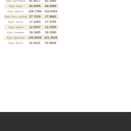
Курс доллара
81.4077
82.1665
Курс евро
94.0585
94.8366
Курс фунта
109.7294
110.6454
Курс бел. рубля
27.7029
27.8682
Курс тенге
17.3263
17.5765
Курс юаня
12.0637
12.1655
Курс гривны
18.1865
18.3580
Курс франка
100.6649
101.3026
Курс йены
51.6121
51.8204