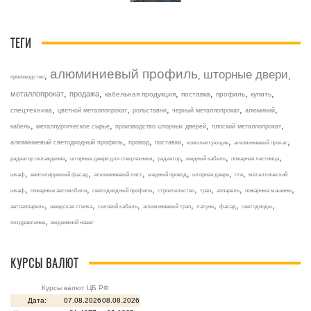
ТЕГИ
алюминиевый профиль
шторные двери
,
,
,
производство
,
,
,
,
,
,
металлопрокат
продажа
кабельная продукция
поставка
профиль
купить
,
,
,
,
,
спецтехника
цветной металлопрокат
рольставни
черный металлопрокат
алюминий
,
,
,
,
кабель
металлургическое сырье
производство шторных дверей
плоский металлопрокат
,
,
,
,
,
алюминиевый светодиодный профиль
провод
поставки
комплектующие
алюминиевый прокат
,
,
,
,
,
радиатор охлаждения
шторные двери для спецтехники
радиатор
медный кабель
пожарная лестница
,
,
,
,
,
,
шкаф
вентилируемый фасад
алюминиевый лист
медный провод
шторная дверь
птв
металлический
,
,
,
,
,
,
,
шкаф
пожарные автомобили
светодиодный профиль
строительство
трап
аппарель
пожарные машины
,
,
,
,
,
,
,
автоаппарель
шведская стенка
силовой кабель
алюминиевый трап
латунь
фасад
светодиоды
,
поздравление
выдвижной навес
КУРСЫ ВАЛЮТ
Курсы валют ЦБ РФ
Дата:
07.08.2026
08.08.2026