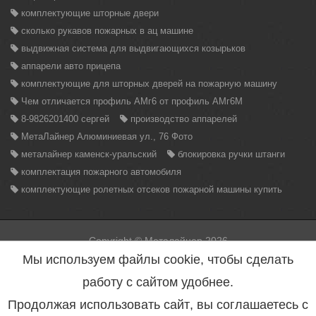
комплектующие шторные двери
сколько рукавов пожарных в ац машине
выдвижная система для выдвигающихся козырьков
аппарели авто прицепа
комплектующие для шторных дверей на пожарную машину
Чем отличается профиль АМг6 от профиль АМг6М
8-9826201400 сергей
производство аппарелей
МетаЛайнер Алюминиевая ул., 76 Фото
металайнер каменск-уральский
блокировка ручки штанги
комплектация пожарного автомобиля
комплектующие ролетных отсеков пожарной машины купить
Copyright © Металайнер 2026
Вся информация находящаяся на данном сайте, может быть
Мы используем файлы cookie, чтобы сделать
использована только с разрешения администрации сайта.
Нарушение данного правила повлечет за собой меры
работу с сайтом удобнее.
предусмотренные статьей 146 УК РФ.
Политика конфиденциальности персональных данных
Продолжая использовать сайт, вы соглашаетесь с
Согласие на обработку персональных данных